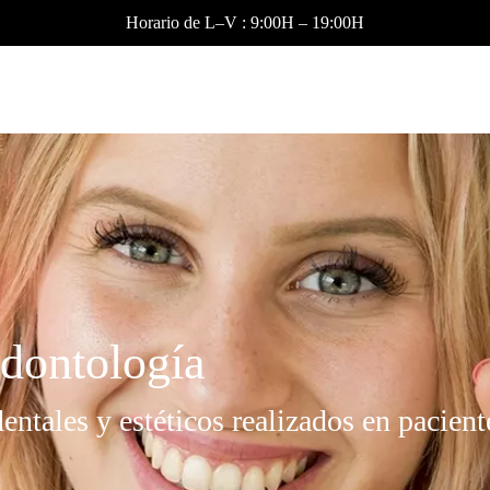
Horario de L–V : 9:00H – 19:00H
dontología
entales y estéticos realizados en pacient