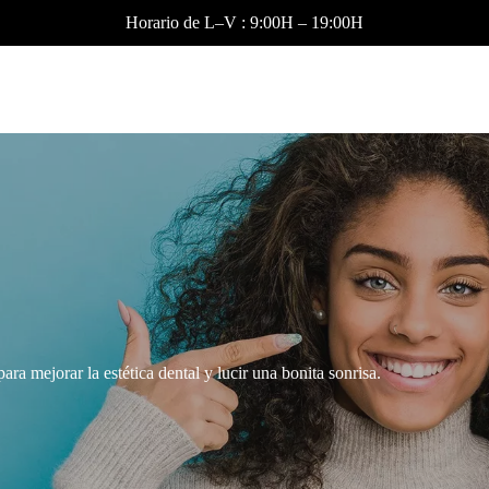
Horario de L–V : 9:00H – 19:00H
ara mejorar la estética dental y lucir una bonita sonrisa.