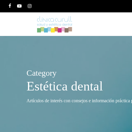
Skip
facebook
youtube
instagram
to
main
content
Hit enter to search or ESC to close
Category
Estética dental
Artículos de interés con consejos e información práctica p