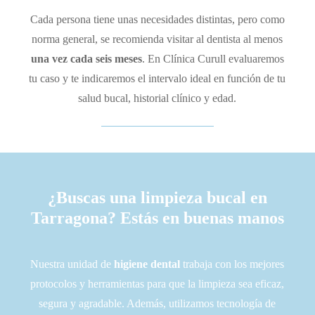
Cada persona tiene unas necesidades distintas, pero como
norma general, se recomienda visitar al dentista al menos
una vez cada seis meses
. En Clínica Curull evaluaremos
tu caso y te indicaremos el intervalo ideal en función de tu
salud bucal, historial clínico y edad.
¿Buscas una limpieza bucal en
Tarragona
? Estás en buenas manos
Nuestra unidad de
higiene dental
trabaja con los mejores
protocolos y herramientas para que la limpieza sea eficaz,
segura y agradable. Además, utilizamos tecnología de