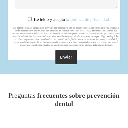
He leído y acepto la
política de privacidad
Los datos personales solicitados a través de este formulario son los mínimos necesarios para atender su solicitud y
serán tratados por Clínica Curull con domicilio en Rambla Nova, 114 local. 43001 Tarragona, de acuerdo a lo
establecido en nuestra Política de Privacidad con la finalidad de poder atender cualquier consulta que realice desde
este formulario. Los datos recabados por este formulario no se cederán a terceros salvo por obligación legal. Le
recordamos que usted tiene derecho al acceso, rectificación, limitación de tratamiento, supresión, portabilidad y
oposición al tratamiento de sus datos dirigiendo su petición a la dirección postal indicada o al correo electrónico
info@clinicacurull.com. Igualmente puede dirigirse a nosotros para cualquier aclaración adicional.
Preguntas
frecuentes sobre prevención
dental