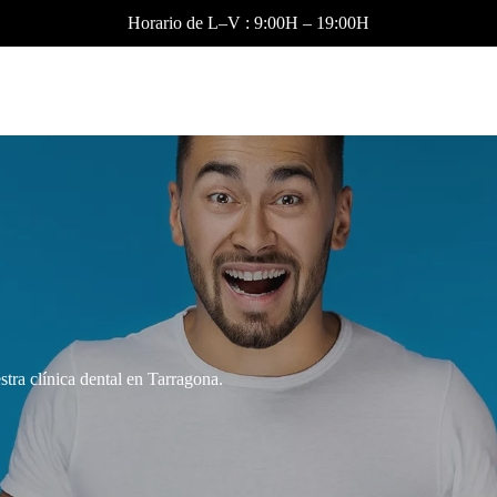
Horario de L–V : 9:00H – 19:00H
stra clínica dental en Tarragona.