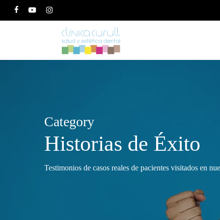
Skip
facebook
youtube
instagram
to
main
content
Hit enter to search or ESC to close
Category
Historias de Éxito
Testimonios de casos reales de pacientes visitados en nue