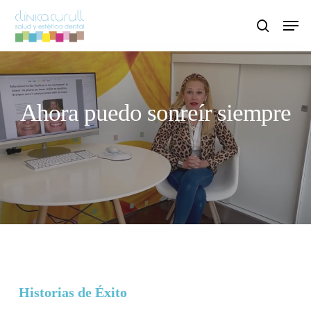
Skip
Men
to
search
main
content
Ahora puedo sonreír siempre
Historias de Éxito