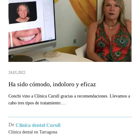
cómodo,
indoloro
y
eficaz
24,01,2022
Ha sido cómodo, indoloro y eficaz
Conchi vino a Clínica Curull gracias a recomendaciones. Llevamos a
cabo tres tipos de tratamiento:…
De
Clínica dental Curull
Clínica dental en Tarragona