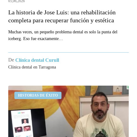
05,06,2026
y
La historia de Jose Luis: una rehabilitación
estética
completa para recuperar función y estética
Muchas veces, un pequeño problema dental es solo la punta del
iceberg. Eso fue exactamente…
De
Clínica dental Curull
Clínica dental en Tarragona
Me
HISTORIAS DE ÉXITO
han
ayudado
a
remediar
mi