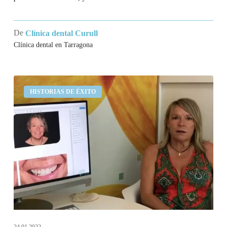
De
Clínica dental Curull
Clínica dental en Tarragona
Ha
HISTORIAS DE ÉXITO
sido
cómodo,
indoloro
y
eficaz
24,01,2022