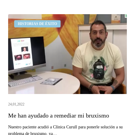
Me
HISTORIAS DE ÉXITO
han
ayudado
a
remediar
mi
bruxismo
24,01,2022
Me han ayudado a remediar mi bruxismo
Nuestro paciente acudió a Clínica Curull para ponerle solución a su
problema de bruxismo, ya…