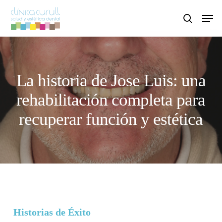
Skip
Men
to
search
main
content
La historia de Jose Luis: una
rehabilitación completa para
recuperar función y estética
Historias de Éxito