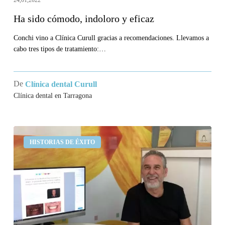
Ha sido cómodo, indoloro y eficaz
Conchi vino a Clínica Curull gracias a recomendaciones. Llevamos a
cabo tres tipos de tratamiento:…
De
Clínica dental Curull
Clínica dental en Tarragona
Ha
HISTORIAS DE ÉXITO
mejorado
mucho
mi
salud
dental