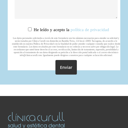
He leído y acepto la
política de privacidad
Los datos personales solicitados a través de este formulario son los mínimos necesarios para atender su solicitud y
serán tratados por Clínica Curull con domicilio en Rambla Nova, 114 local. 43001 Tarragona, de acuerdo a lo
establecido en nuestra Política de Privacidad con la finalidad de poder atender cualquier consulta que realice desde
este formulario. Los datos recabados por este formulario no se cederán a terceros salvo por obligación legal. Le
recordamos que usted tiene derecho al acceso, rectificación, limitación de tratamiento, supresión, portabilidad y
oposición al tratamiento de sus datos dirigiendo su petición a la dirección postal indicada o al correo electrónico
info@clinicacurull.com. Igualmente puede dirigirse a nosotros para cualquier aclaración adicional.