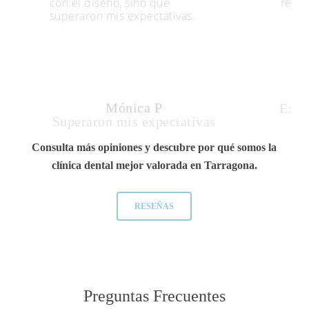
con el diseño, sino que
resul
superaron mis expectativas.
Mónica P
Expe
Superaron mis expectativas
Consulta más opiniones y descubre por qué somos la
clínica dental mejor valorada en Tarragona.
RESEÑAS
Preguntas
Frecuentes