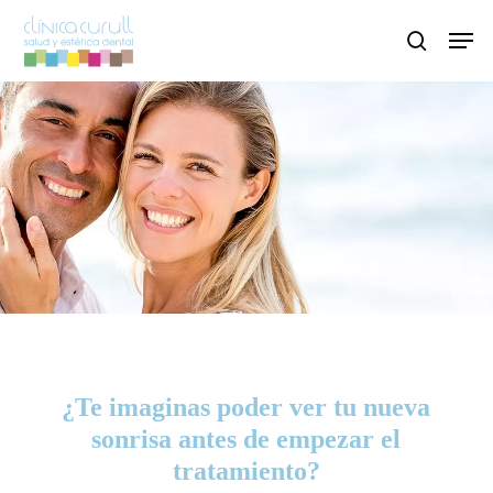
Skip
Men
to
search
main
content
¿Te imaginas poder ver tu nueva
sonrisa antes de empezar el
tratamiento?