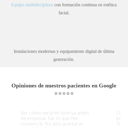
Equipo multidisciplinar
con formación continua en estética
facial.
Instalaciones modernas y equipamiento digital de última
generación.
Opiniones de nuestros pacientes en Google
⭐⭐⭐⭐⭐
Ver cómo sería mi sonrisa antes
Clíni
de empezar fue lo que me
exper
convenció. No solo acertaron
Todo 