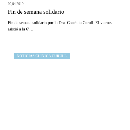
09,04,2019
Fin de semana solidario
Fin de semana solidario por la Dra. Conchita Curull. El viernes
asistió a la 6ª…
Una
Clínica dental Curull
NOTICIAS CLÍNICA CURULL
visita
al
dentista
puede
prevenir
una
celiaquía