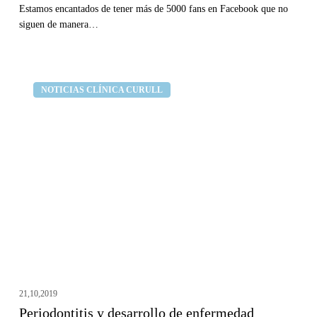
Estamos encantados de tener más de 5000 fans en Facebook que no
siguen de manera…
Periodontitis
Clínica dental Curull
NOTICIAS CLÍNICA CURULL
y
desarrollo
de
enfermedad
cardiovascular
21,10,2019
Periodontitis y desarrollo de enfermedad