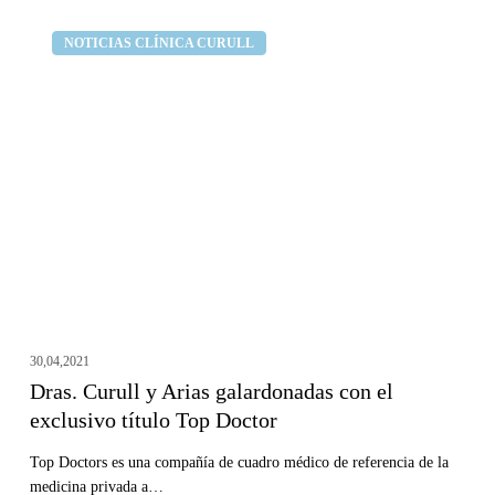
Dras.
Clínica dental Curull
NOTICIAS CLÍNICA CURULL
Curull
y
Arias
galardonadas
con
el
exclusivo
título
Top
Doctor
30,04,2021
Dras. Curull y Arias galardonadas con el
exclusivo título Top Doctor
Top Doctors es una compañía de cuadro médico de referencia de la
medicina privada a…