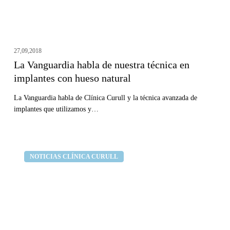
con
hueso
natural
27,09,2018
La Vanguardia habla de nuestra técnica en
implantes con hueso natural
La Vanguardia habla de Clínica Curull y la técnica avanzada de
implantes que utilizamos y…
Cómo
Clínica dental Curull
NOTICIAS CLÍNICA CURULL
afectan
las
dietas,
entrevista
a