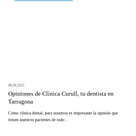
de
Clínica
Curull,
tu
dentista
en
Tarragona
08,09,2021
Opiniones de Clínica Curull, tu dentista en
Tarragona
Como clínica dental, para nosotros es importante la opinión que
tienen nuestros pacientes de todo…