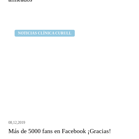
Más
Clínica dental Curull
NOTICIAS CLÍNICA CURULL
de
5000
fans
en
Facebook
¡Gracias!
08,12,2019
Más de 5000 fans en Facebook ¡Gracias!