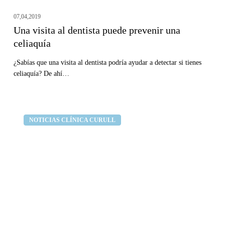
07,04,2019
Una visita al dentista puede prevenir una
celiaquía
¿Sabías que una visita al dentista podría ayudar a detectar si tienes
celiaquía? De ahí…
Womens
Clínica dental Curull
NOTICIAS CLÍNICA CURULL
Health
habla
de
Clínica
Curull