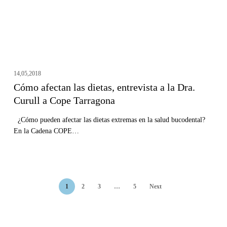
la
Dra.
Curull
a
Cope
Tarragona
14,05,2018
Cómo afectan las dietas, entrevista a la Dra.
Curull a Cope Tarragona
¿Cómo pueden afectar las dietas extremas en la salud bucodental?
En la Cadena COPE…
1
2
3
…
5
Next