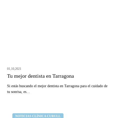
dentista
en
Tarragona
01,10,2021
Tu mejor dentista en Tarragona
Si estás buscando el mejor dentista en Tarragona para el cuidado de
tu sonrisa, es…
Opiniones
Clínica dental Curull
NOTICIAS CLÍNICA CURULL