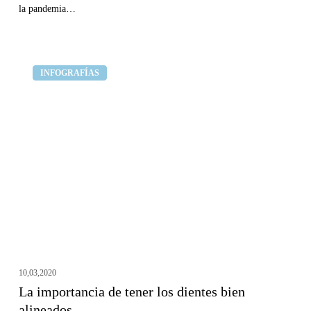
la pandemia…
La
Clínica dental Curull
INFOGRAFÍAS
importancia
de
tener
los
dientes
bien
alineados
10,03,2020
La importancia de tener los dientes bien
alineados