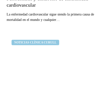
cardiovascular
La enfermedad cardiovascular sigue siendo la primera causa de
mortalidad en el mundo y cualquier…
Fin
Clínica dental Curull
NOTICIAS CLÍNICA CURULL
de
semana
solidario