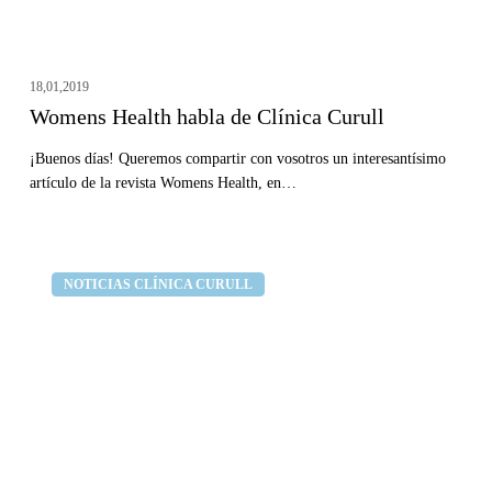
18,01,2019
Womens Health habla de Clínica Curull
¡Buenos días! Queremos compartir con vosotros un interesantísimo
artículo de la revista Womens Health, en…
La
Clínica dental Curull
NOTICIAS CLÍNICA CURULL
Vanguardia
habla
de
nuestra
técnica
en
implantes