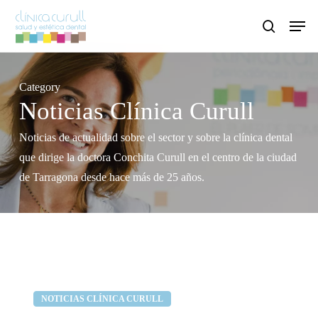
Skip
Men
to
search
main
content
Category
Noticias Clínica Curull
Noticias de actualidad sobre el sector y sobre la clínica dental
que dirige la doctora Conchita Curull en el centro de la ciudad
de Tarragona desde hace más de 25 años.
Tu
Clínica dental Curull
NOTICIAS CLÍNICA CURULL
mejor