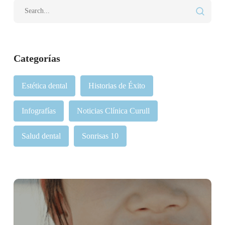
Categorías
Estética dental
Historias de Éxito
Infografías
Noticias Clínica Curull
Salud dental
Sonrisas 10