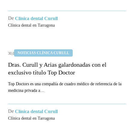
en
Tarragona
De
Clínica dental Curull
Clínica dental en Tarragona
Dras.
NOTICIAS CLÍNICA CURULL
30,04,2021
Curull
y
Dras. Curull y Arias galardonadas con el
exclusivo título Top Doctor
Arias
galardonadas
Top Doctors es una compañía de cuadro médico de referencia de la
con
medicina privada a…
el
exclusivo
De
Clínica dental Curull
título
Clínica dental en Tarragona
Top
Doctor