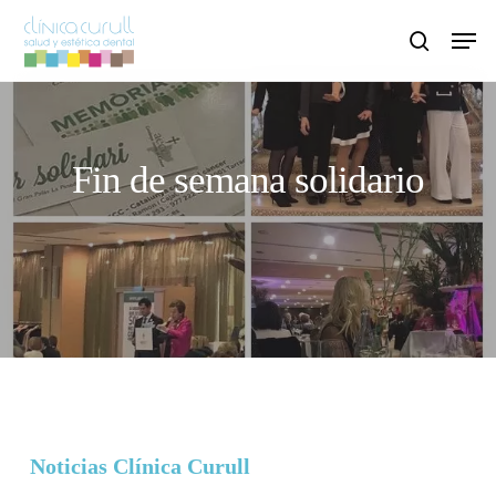
Skip
Men
to
search
main
content
Fin de semana solidario
Noticias Clínica Curull