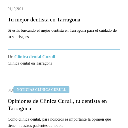
01,10,2021
Tu mejor dentista en Tarragona
Si estás buscando el mejor dentista en Tarragona para el cuidado de
tu sonrisa, es…
De
Clínica dental Curull
Clínica dental en Tarragona
Opiniones
NOTICIAS CLÍNICA CURULL
08,09,2021
de
Clínica
Opiniones de Clínica Curull, tu dentista en
Tarragona
Curull,
tu
Como clínica dental, para nosotros es importante la opinión que
dentista
tienen nuestros pacientes de todo…