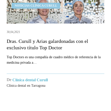
Dras.
NOTICIAS CLÍNICA CURULL
Curull
y
Arias
galardonadas
30,04,2021
con
Dras. Curull y Arias galardonadas con el
el
exclusivo título Top Doctor
exclusivo
título
Top Doctors es una compañía de cuadro médico de referencia de la
medicina privada a…
Top
Doctor
De
Clínica dental Curull
Clínica dental en Tarragona