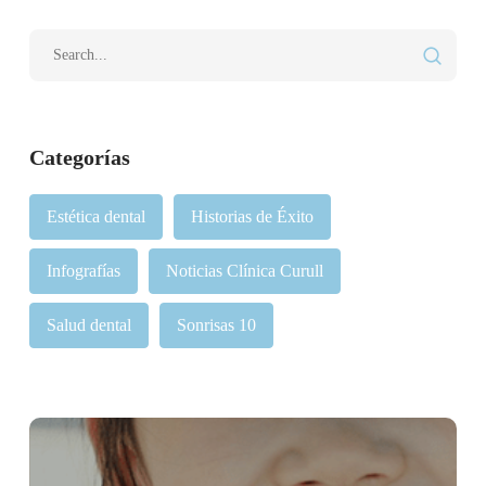
Categorías
Estética dental
Historias de Éxito
Infografías
Noticias Clínica Curull
Salud dental
Sonrisas 10