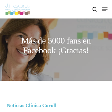
Skip
Men
to
search
main
content
Más de 5000 fans en
Facebook ¡Gracias!
Noticias Clínica Curull