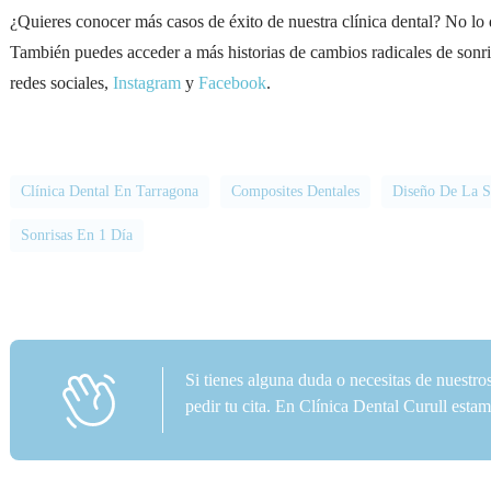
¿Quieres conocer más casos de éxito de nuestra clínica dental? No lo d
También puedes acceder a más historias de cambios radicales de sonris
redes sociales,
Instagram
y
Facebook
.
Clínica Dental En Tarragona
Composites Dentales
Diseño De La S
Sonrisas En 1 Día
Si tienes alguna duda o necesitas de nuestro
pedir tu cita. En Clínica Dental Curull est