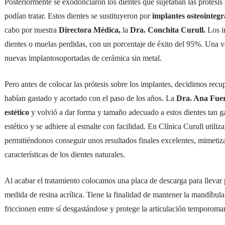
Posteriormente se exodonciaron los dientes que sujetaban las prótesis
podían tratar. Estos dientes se sustituyeron por
implantes osteointeg
cabo por nuestra
Directora Médica,
la
Dra. Conchita Curull.
Los im
dientes o muelas perdidas, con un porcentaje de éxito del 95%. Una ve
nuevas implantosoportadas de cerámica sin metal.
Pero antes de colocar las prótesis sobre los implantes, decidimos recup
habían gastado y acortado con el paso de los años. La
Dra. Ana Fuer
estético
y volvió a dar forma y tamaño adecuado a estos dientes tan ga
estético y se adhiere al esmalte con facilidad. En Clínica Curull utili
permitiéndonos conseguir unos resultados finales excelentes, mimetiza
características de los dientes naturales.
Al acabar el tratamiento colocamos una placa de descarga para llevar 
medida de resina acrílica. Tiene la finalidad de mantener la mandíbula
friccionen entre sí desgastándose y protege la articulación temporoma