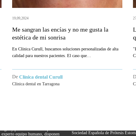
la
s
estética
m
19,09,2024
2
de
Me sangran las encías y no me gusta la
L
mi
estética de mi sonrisa
q
sonrisa
En Clínica Curull, buscamos soluciones personalizadas de alta
"
calidad para nuestros pacientes. El caso que…
C
De
Clínica dental Curull
Clínica dental en Tarragona
C
CA DENTAL
SOCIEDADES CIENTÍF
AGONA
Col·legi Oficial d’Odontòlegs i Esto
Catalunya.
rull se ha convertido en un centro
Societat Catalana d’Odontología i
en odontología avanzada, estética
Estomatología.
ratamiento de patologías bucodentales.
Sociedad Española de Ortodoncia.
logos y personal sanitario que
Sociedad Española de Prótesis Estom
u experto equipo humano, disponen