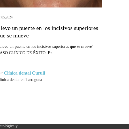
e
ueve
7,05,2024
levo un puente en los incisivos superiores
ue se mueve
Llevo un puente en los incisivos superiores que se mueve"
ASO CLÍNICO DE ÉXITO: En…
De
Clínica dental Curull
línica dental en Tarragona
ICAS
MENU
matòlegs de
Tratamientos Dentales
Estética Dental
Contacto
atológica y