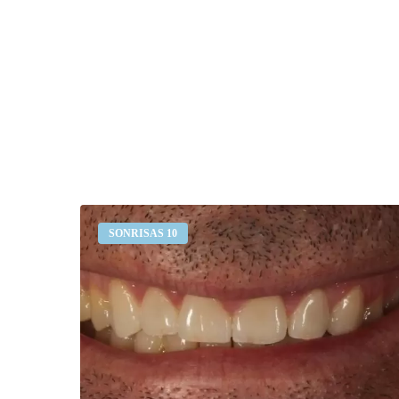
Desgaste
SONRISAS 10
dental