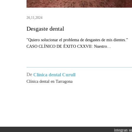
26,11,2024
Desgaste dental
"Quiero solucionar el problema de desgastes de mis dientes.”
CASO CLÍNICO DE ÉXITO CXXVII: Nuestro…
De
Clínica dental Curull
Clínica dental en Tarragona
CLÍNI
TARR
Clínica Cu
referente 
dental y t
Los odontó
integran s