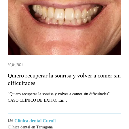
sonrisa
y
volver
a
comer
sin
dificultades
30,04,2024
Quiero recuperar la sonrisa y volver a comer sin
dificultades
"Quiero recuperar la sonrisa y volver a comer sin dificultades"
CASO CLÍNICO DE ÉXITO: En…
De
Clínica dental Curull
Clínica dental en Tarragona