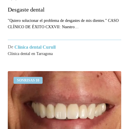
Desgaste dental
"Quiero solucionar el problema de desgastes de mis dientes.” CASO
CLÍNICO DE ÉXITO CXXVII: Nuestro…
De
Clínica dental Curull
Clínica dental en Tarragona
Me
SONRISAS 10
sangran
las
encías
y
no
me