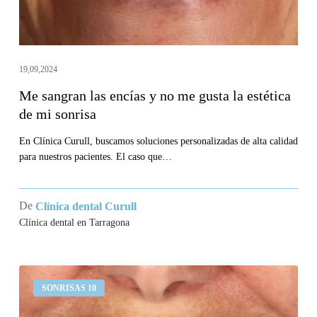
gusta
la
estética
de
19,09,2024
mi
Me sangran las encías y no me gusta la estética
sonrisa
de mi sonrisa
En Clínica Curull, buscamos soluciones personalizadas de alta calidad
para nuestros pacientes. El caso que…
De
Clínica dental Curull
Clínica dental en Tarragona
Quiero
SONRISAS 10
recuperar
la