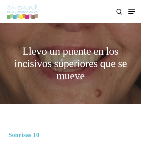
Skip
Men
to
search
main
content
Llevo un puente en los
incisivos superiores que se
mueve
Sonrisas 10