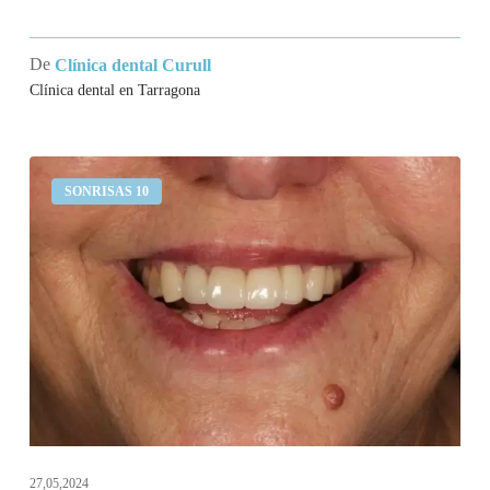
De
Clínica dental Curull
Clínica dental en Tarragona
Llevo
SONRISAS 10
un
puente
en
los
incisivos
superiores
que
se
mueve
27,05,2024