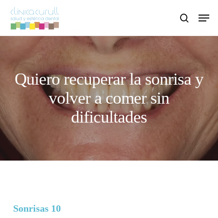
Skip
Men
to
search
main
content
Quiero recuperar la sonrisa y
volver a comer sin
dificultades
Sonrisas 10