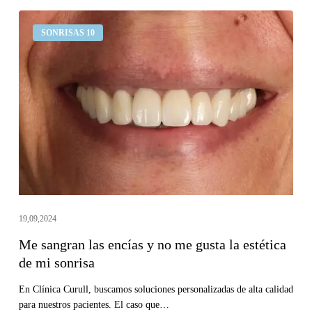
Me
SONRISAS 10
sangran
las
encías
y
no
me
gusta
la
estética
de
19,09,2024
mi
Me sangran las encías y no me gusta la estética
sonrisa
de mi sonrisa
En Clínica Curull, buscamos soluciones personalizadas de alta calidad
para nuestros pacientes. El caso que…