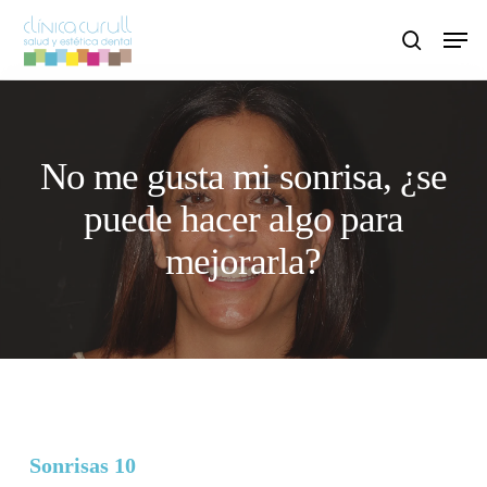
Skip
Men
to
search
main
content
No me gusta mi sonrisa, ¿se
puede hacer algo para
mejorarla?
Sonrisas 10