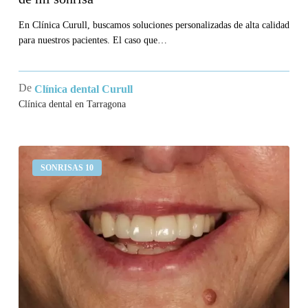
En Clínica Curull, buscamos soluciones personalizadas de alta calidad
para nuestros pacientes. El caso que…
De
Clínica dental Curull
Clínica dental en Tarragona
Llevo
SONRISAS 10
un
puente
en
los
incisivos
superiores
que