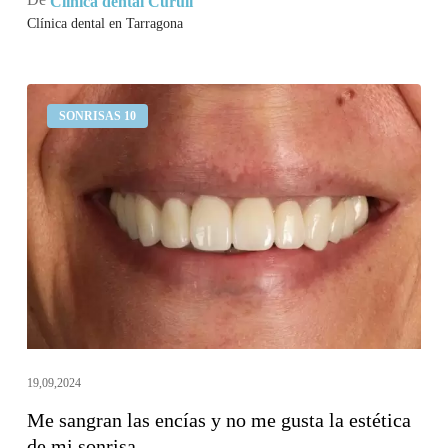
Clínica dental Curull
Clínica dental en Tarragona
Me
SONRISAS 10
sangran
las
encías
y
no
me
gusta
la
estética
de
19,09,2024
mi
Me sangran las encías y no me gusta la estética
sonrisa
de mi sonrisa