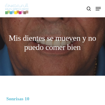
Skip
Men
to
search
main
content
Mis dientes se mueven y no
puedo comer bien
Sonrisas 10