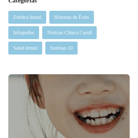
Categorías
Estética dental
Historias de Éxito
Infografías
Noticias Clínica Curull
Salud dental
Sonrisas 10