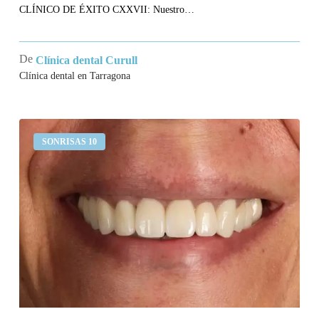
CLÍNICO DE ÉXITO CXXVII: Nuestro…
De
Clínica dental Curull
Clínica dental en Tarragona
Me
SONRISAS 10
sangran
las
encías
y
no
me
gusta
la
estética