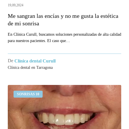
de
19,09,2024
mi
Me sangran las encías y no me gusta la estética
sonrisa
de mi sonrisa
En Clínica Curull, buscamos soluciones personalizadas de alta calidad
para nuestros pacientes. El caso que…
De
Clínica dental Curull
Clínica dental en Tarragona
Llevo
SONRISAS 10
un
puente
en
los
incisivos