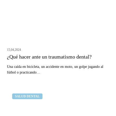
dental?
15,04,2024
¿Qué hacer ante un traumatismo dental?
Una caída en bicicleta, un accidente en moto, un golpe jugando al
fútbol o practicando…
Tengo
Clínica dental Curull
SALUD DENTAL
llagas
en
la