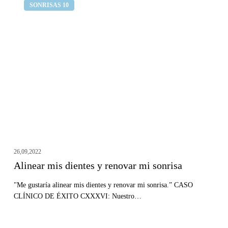
Clínica dental Curull
SONRISAS 10
mis
dientes
y
renovar
mi
sonrisa
26,09,2022
Alinear mis dientes y renovar mi sonrisa
"Me gustaría alinear mis dientes y renovar mi sonrisa.” CASO
CLÍNICO DE ÉXITO CXXXVI: Nuestro…