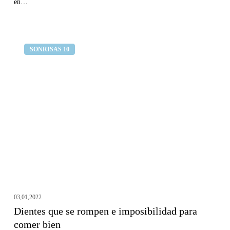
en…
Dientes
Clínica dental Curull
SONRISAS 10
que
se
rompen
e
imposibilidad
para
comer
bien
03,01,2022
Dientes que se rompen e imposibilidad para
comer bien