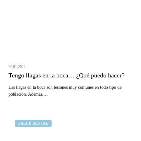
boca…
¿Qué
puedo
hacer?
26,01,2024
Tengo llagas en la boca… ¿Qué puedo hacer?
Las llagas en la boca son lesiones muy comunes en todo tipo de
población. Además,…
Movilidad
Clínica dental Curull
SALUD DENTAL
dental:
causas,