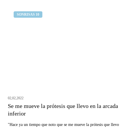
Se
Clínica dental Curull
SONRISAS 10
me
mueve
la
prótesis
que
llevo
en
la
arcada
inferior
02,02,2022
Se me mueve la prótesis que llevo en la arcada
inferior
"Hace ya un tiempo que noto que se me mueve la prótesis que llevo