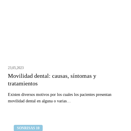
síntomas
y
tratamientos
23,05,2023
Movilidad dental: causas, síntomas y
tratamientos
Existen diversos motivos por los cuales los pacientes presentan
movilidad dental en alguna o varias…
Mis
Clínica dental Curull
SONRISAS 10
dientes