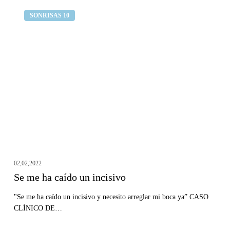
Se
Clínica dental Curull
SONRISAS 10
me
ha
caído
un
incisivo
02,02,2022
Se me ha caído un incisivo
"Se me ha caído un incisivo y necesito arreglar mi boca ya” CASO
CLÍNICO DE…