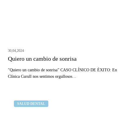
30,04,2024
Quiero un cambio de sonrisa
"Quiero un cambio de sonrisa” CASO CLÍNICO DE ÉXITO: En
Clínica Curull nos sentimos orgullosos…
¿Qué
Clínica dental Curull
SALUD DENTAL
hacer
ante
un
traumatismo