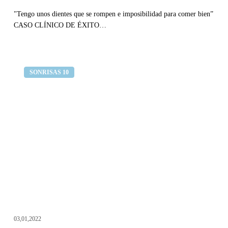
"Tengo unos dientes que se rompen e imposibilidad para comer bien”
CASO CLÍNICO DE ÉXITO…
Aspecto
Clínica dental Curull
SONRISAS 10
envejecido
por
falta
de
dientes
03,01,2022