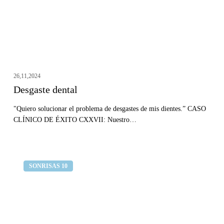
26,11,2024
Desgaste dental
"Quiero solucionar el problema de desgastes de mis dientes.” CASO
CLÍNICO DE ÉXITO CXXVII: Nuestro…
Quiero
Clínica dental Curull
SONRISAS 10
un
cambio
de
sonrisa