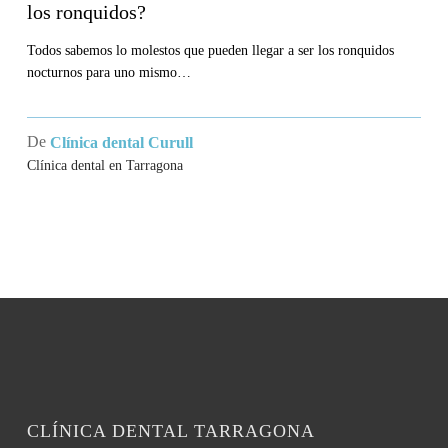
los ronquidos?
alguna
solución
Todos sabemos lo molestos que pueden llegar a ser los ronquidos
nocturnos para uno mismo…
para
los
ronquidos?
De
Clínica dental Curull
Clínica dental en Tarragona
CLÍNICA DENTAL TARRAGONA