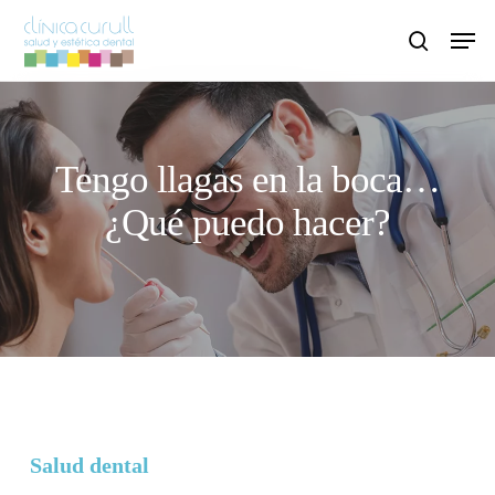
Skip
Men
to
search
main
content
Tengo llagas en la boca…
¿Qué puedo hacer?
Salud dental