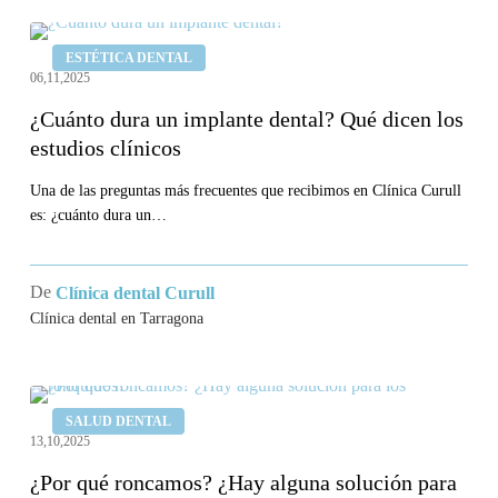
¿Cuánto
ESTÉTICA DENTAL
dura
06,11,2025
un
¿Cuánto dura un implante dental? Qué dicen los
implante
estudios clínicos
dental?
Qué
Una de las preguntas más frecuentes que recibimos en Clínica Curull
es: ¿cuánto dura un…
dicen
los
estudios
De
Clínica dental Curull
clínicos
Clínica dental en Tarragona
¿Por
SALUD DENTAL
qué
13,10,2025
roncamos?
¿Por qué roncamos? ¿Hay alguna solución para
¿Hay