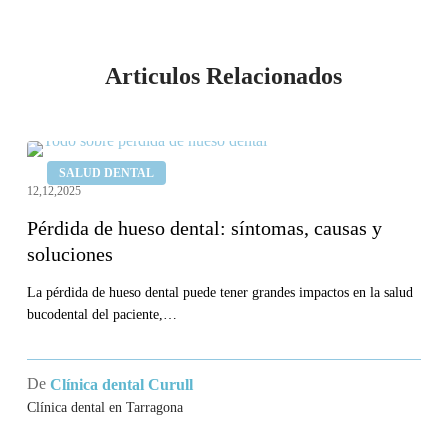
Articulos Relacionados
Pérdida
SALUD DENTAL
de
12,12,2025
hueso
Pérdida de hueso dental: síntomas, causas y
dental:
soluciones
síntomas,
causas
La pérdida de hueso dental puede tener grandes impactos en la salud
bucodental del paciente,…
y
soluciones
De
Clínica dental Curull
Clínica dental en Tarragona