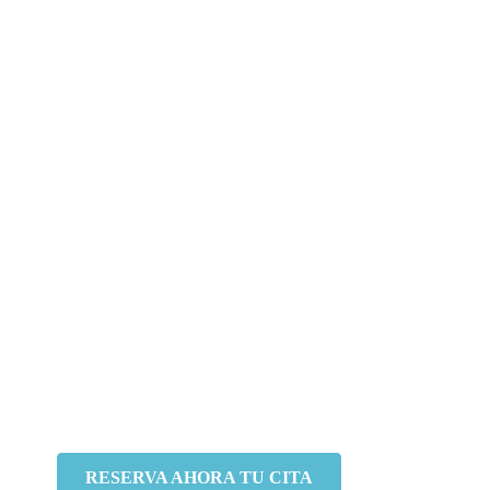
Tu salud dental en buenas manos
En nuestra clínica dental contamos con tecnología
avanzada y un equipo de expertos para ofrecerte el
mejor tratamiento.
RESERVA AHORA TU CITA