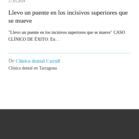
27,05,2024
puente
Llevo un puente en los incisivos superiores que
en
se mueve
los
incisivos
"Llevo un puente en los incisivos superiores que se mueve" CASO
CLÍNICO DE ÉXITO: En…
superiores
que
se
De
Clínica dental Curull
mueve
Clínica dental en Tarragona