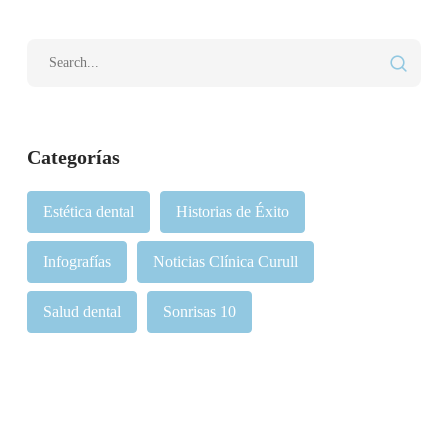
Categorías
Estética dental
Historias de Éxito
Infografías
Noticias Clínica Curull
Salud dental
Sonrisas 10