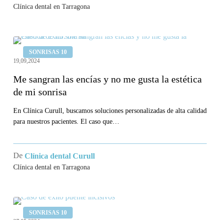
Clínica dental en Tarragona
Me
SONRISAS 10
sangran
19,09,2024
las
Me sangran las encías y no me gusta la estética
encías
de mi sonrisa
y
no
En Clínica Curull, buscamos soluciones personalizadas de alta calidad
para nuestros pacientes. El caso que…
me
gusta
la
De
Clínica dental Curull
estética
Clínica dental en Tarragona
de
mi
Llevo
sonrisa
SONRISAS 10
un