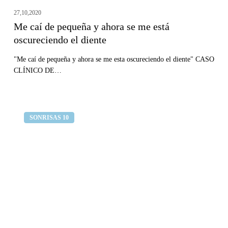
diente
27,10,2020
Me caí de pequeña y ahora se me está
oscureciendo el diente
"Me caí de pequeña y ahora se me esta oscureciendo el diente" CASO
CLÍNICO DE…
Mis
Clínica dental Curull
SONRISAS 10
dientes
se
están
desplazando