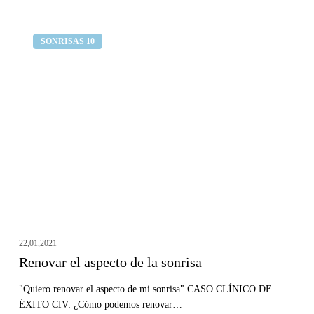
Renovar
Clínica dental Curull
SONRISAS 10
el
aspecto
de
la
sonrisa
22,01,2021
Renovar el aspecto de la sonrisa
"Quiero renovar el aspecto de mi sonrisa" CASO CLÍNICO DE
ÉXITO CIV: ¿Cómo podemos renovar…