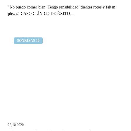
"No puedo comer bien: Tengo sensibilidad, dientes rotos y faltan
piezas" CASO CLÍNICO DE ÉXITO…
Dientes
Clínica dental Curull
SONRISAS 10
mal
posicionados
y
se
están
oscureciendo
28,10,2020