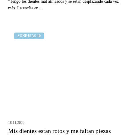
"Tengo los dientes mal alineados y se están desplazando cada vez
más. La encías en…
Mis
Clínica dental Curull
SONRISAS 10
dientes
estan
rotos
y
me
faltan
piezas
18,11,2020
Mis dientes estan rotos y me faltan piezas