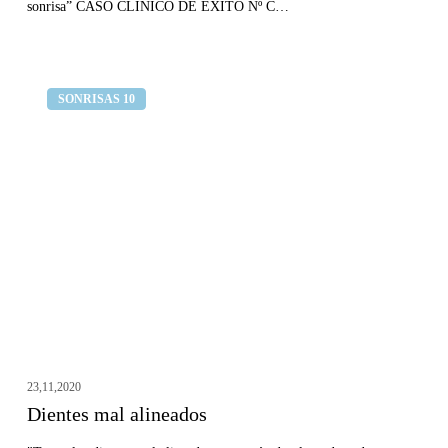
sonrisa” CASO CLÍNICO DE ÉXITO Nº C…
Dientes
Clínica dental Curull
SONRISAS 10
mal
alineados
23,11,2020
Dientes mal alineados