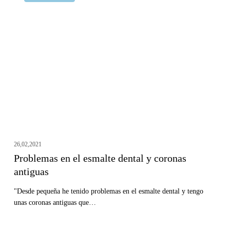
en
el
esmalte
dental
y
coronas
antiguas
26,02,2021
Problemas en el esmalte dental y coronas
antiguas
"Desde pequeña he tenido problemas en el esmalte dental y tengo
unas coronas antiguas que…