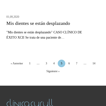
01,09,2020
Mis dientes se están desplazando
"Mis dientes se están desplazando" CASO CLÍNICO DE
ÉXITO XCII Se trata de una paciente de…
« Anterior
1
…
3
4
5
6
7
…
14
Siguiente »