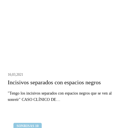
con
espacios
negros
16,03,2021
Incisivos separados con espacios negros
"Tengo los incisivos separados con espacios negros que se ven al
sonreír" CASO CLÍNICO DE…
Problemas
Clínica dental Curull
SONRISAS 10