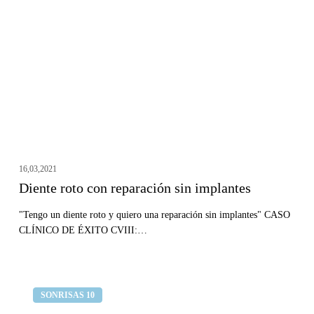
reparación
sin
implantes
16,03,2021
Diente roto con reparación sin implantes
"Tengo un diente roto y quiero una reparación sin implantes" CASO
CLÍNICO DE ÉXITO CVIII:…
Incisivos
Clínica dental Curull
SONRISAS 10
separados