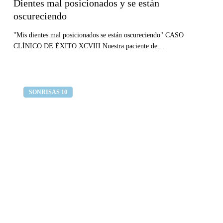
Dientes mal posicionados y se están
oscureciendo
"Mis dientes mal posicionados se están oscureciendo" CASO
CLÍNICO DE ÉXITO XCVIII Nuestra paciente de…
Me
Clínica dental Curull
SONRISAS 10
caí
de
pequeña
y
ahora
se
me
está
oscureciendo
el