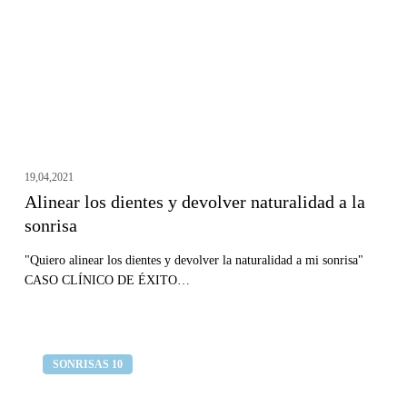
devolver
naturalidad
a
la
sonrisa
19,04,2021
Alinear los dientes y devolver naturalidad a la
sonrisa
"Quiero alinear los dientes y devolver la naturalidad a mi sonrisa"
CASO CLÍNICO DE ÉXITO…
Diente
Clínica dental Curull
SONRISAS 10
roto
con