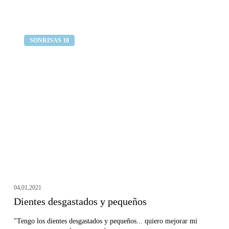
Dientes
Clínica dental Curull
SONRISAS 10
desgastados
y
pequeños
04,01,2021
Dientes desgastados y pequeños
"Tengo los dientes desgastados y pequeños... quiero mejorar mi