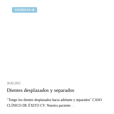
Dientes
Clínica dental Curull
SONRISAS 10
desplazados
y
separados
26,02,2021
Dientes desplazados y separados
"Tengo los dientes desplazados hacia adelante y separados" CASO
CLÍNICO DE ÉXITO CV: Nuestra paciente…