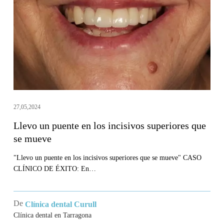
en
los
incisivos
superiores
que
se
mueve
27,05,2024
Llevo un puente en los incisivos superiores que
se mueve
"Llevo un puente en los incisivos superiores que se mueve" CASO
CLÍNICO DE ÉXITO: En…
De
Clínica dental Curull
Clínica dental en Tarragona