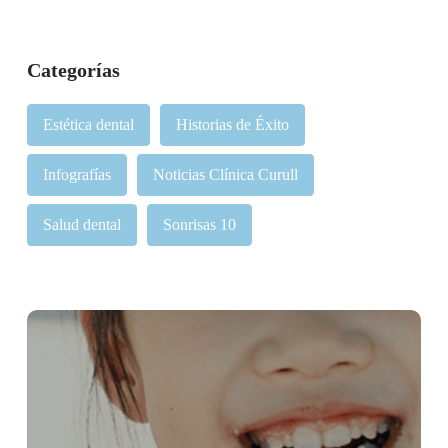
Categorías
Estética dental
Historias de Éxito
Infografías
Noticias Clínica Curull
Salud dental
Sonrisas 10