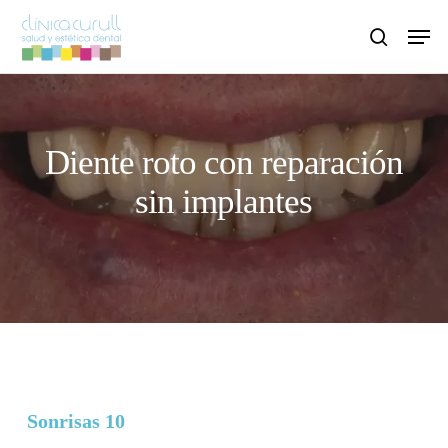
Skip
Men
to
search
main
content
Diente roto con reparación
sin implantes
Sonrisas 10