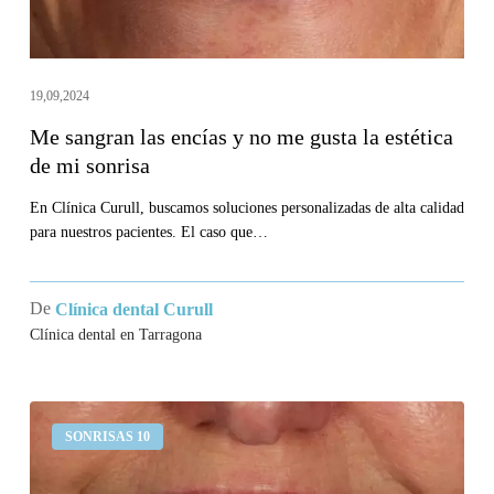
la
estética
de
19,09,2024
mi
Me sangran las encías y no me gusta la estética
sonrisa
de mi sonrisa
En Clínica Curull, buscamos soluciones personalizadas de alta calidad
para nuestros pacientes. El caso que…
De
Clínica dental Curull
Clínica dental en Tarragona
Llevo
SONRISAS 10
un
puente