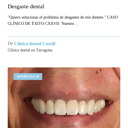
Desgaste dental
"Quiero solucionar el problema de desgastes de mis dientes.” CASO
CLÍNICO DE ÉXITO CXXVII: Nuestro…
De
Clínica dental Curull
Clínica dental en Tarragona
Me
SONRISAS 10
sangran
las
encías
y
no
me
gusta