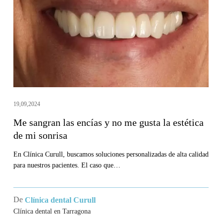
encías
y
no
me
gusta
la
estética
de
19,09,2024
mi
Me sangran las encías y no me gusta la estética
sonrisa
de mi sonrisa
En Clínica Curull, buscamos soluciones personalizadas de alta calidad
para nuestros pacientes. El caso que…
De
Clínica dental Curull
Clínica dental en Tarragona