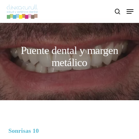
Skip
Men
to
search
main
content
Puente dental y margen
metálico
Sonrisas 10