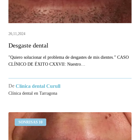
26,11,2024
Desgaste dental
"Quiero solucionar el problema de desgastes de mis dientes.” CASO
CLÍNICO DE ÉXITO CXXVII: Nuestro…
De
Clínica dental Curull
Clínica dental en Tarragona
Me
SONRISAS 10
sangran
las