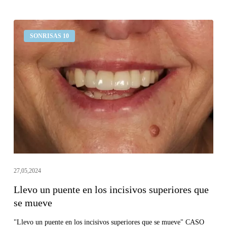
Llevo
SONRISAS 10
un
puente
en
los
incisivos
superiores
que
se
mueve
27,05,2024
Llevo un puente en los incisivos superiores que
se mueve
"Llevo un puente en los incisivos superiores que se mueve" CASO