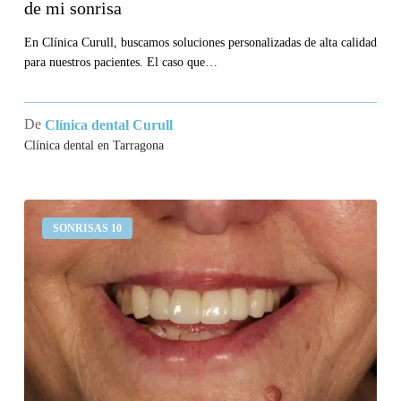
de mi sonrisa
En Clínica Curull, buscamos soluciones personalizadas de alta calidad
para nuestros pacientes. El caso que…
De
Clínica dental Curull
Clínica dental en Tarragona
Llevo
SONRISAS 10
un
puente
en
los
incisivos
superiores
que