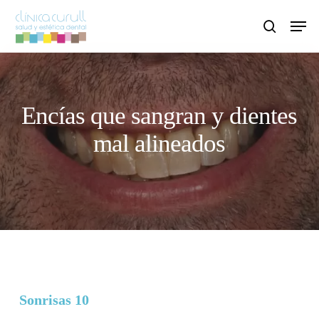
Skip
Men
to
search
main
content
Encías que sangran y dientes
mal alineados
Sonrisas 10