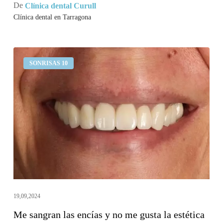
De
Clínica dental Curull
Clínica dental en Tarragona
Me
SONRISAS 10
sangran
las
encías
y
no
me
gusta
la
estética
de
19,09,2024
mi
Me sangran las encías y no me gusta la estética
sonrisa