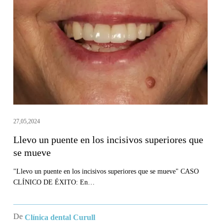
puente
en
los
incisivos
superiores
que
se
mueve
27,05,2024
Llevo un puente en los incisivos superiores que
se mueve
"Llevo un puente en los incisivos superiores que se mueve" CASO
CLÍNICO DE ÉXITO: En…
De
Clínica dental Curull