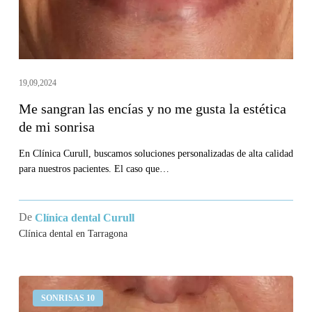
me
gusta
la
estética
de
19,09,2024
mi
Me sangran las encías y no me gusta la estética
sonrisa
de mi sonrisa
En Clínica Curull, buscamos soluciones personalizadas de alta calidad
para nuestros pacientes. El caso que…
De
Clínica dental Curull
Clínica dental en Tarragona
Llevo
SONRISAS 10
un