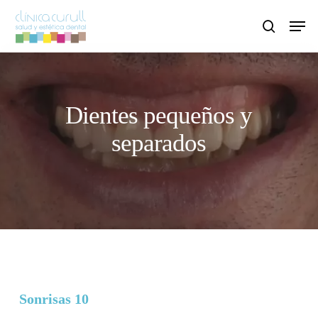
Skip
Men
to
search
main
content
Dientes pequeños y
separados
Sonrisas 10