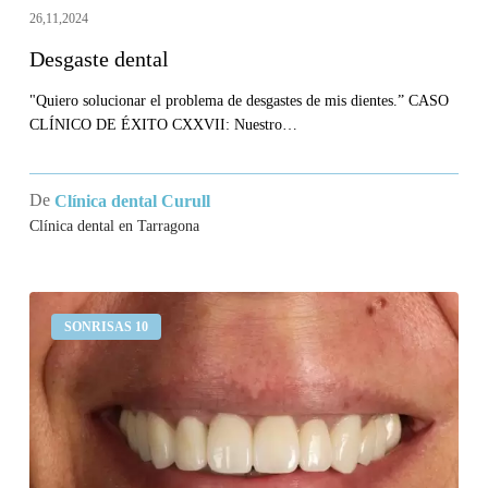
26,11,2024
Desgaste dental
"Quiero solucionar el problema de desgastes de mis dientes.” CASO
CLÍNICO DE ÉXITO CXXVII: Nuestro…
De
Clínica dental Curull
Clínica dental en Tarragona
Me
SONRISAS 10
sangran
las
encías
y
no