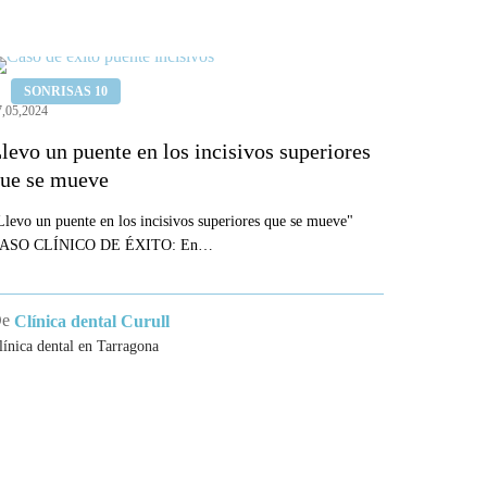
levo
SONRISAS 10
n
7,05,2024
uente
levo un puente en los incisivos superiores
n
ue se mueve
os
ncisivos
Llevo un puente en los incisivos superiores que se mueve"
ASO CLÍNICO DE ÉXITO: En…
uperiores
ue
e
De
Clínica dental Curull
ueve
línica dental en Tarragona
ICAS
MENU
matòlegs de
Tratamientos Dentales