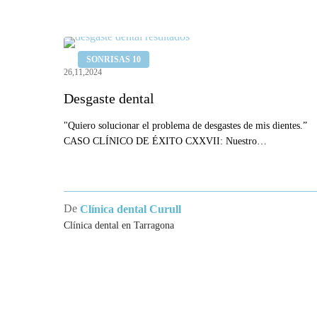
Desgaste
SONRISAS 10
dental
26,11,2024
Desgaste dental
"Quiero solucionar el problema de desgastes de mis dientes.”
CASO CLÍNICO DE ÉXITO CXXVII: Nuestro…
De
Clínica dental Curull
Clínica dental en Tarragona
CLÍNI
TARR
Clínica Cu