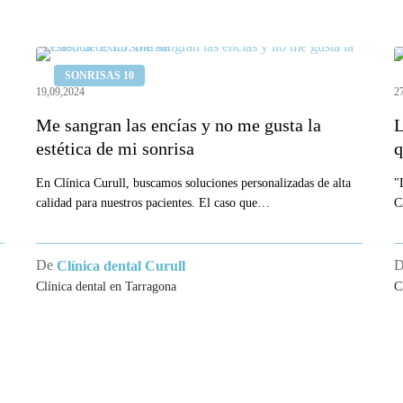
Me
L
SONRISAS 10
sangran
u
19,09,2024
2
las
p
Me sangran las encías y no me gusta la
L
encías
e
estética de mi sonrisa
q
y
l
no
En Clínica Curull, buscamos soluciones personalizadas de alta
i
"
calidad para nuestros pacientes. El caso que…
C
me
s
gusta
q
la
s
De
Clínica dental Curull
estética
m
Clínica dental en Tarragona
C
de
mi
CA DENTAL
SOCIEDADES CIENTÍF
sonrisa
AGONA
Col·legi Oficial d’Odontòlegs i Esto
Catalunya.
rull se ha convertido en un centro