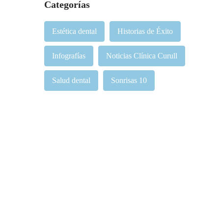
Categorías
Estética dental
Historias de Éxito
Infografías
Noticias Clínica Curull
Salud dental
Sonrisas 10