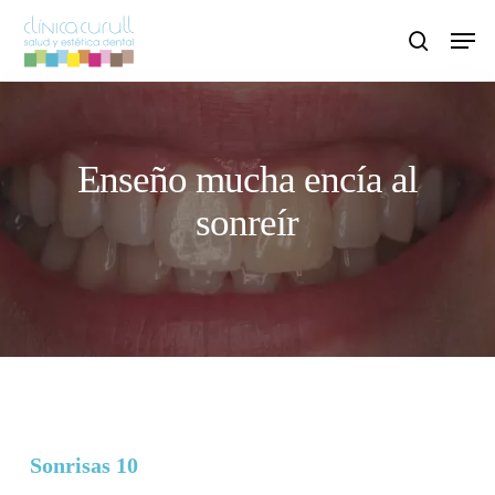
Skip
Men
to
search
main
content
Enseño mucha encía al
sonreír
Sonrisas 10