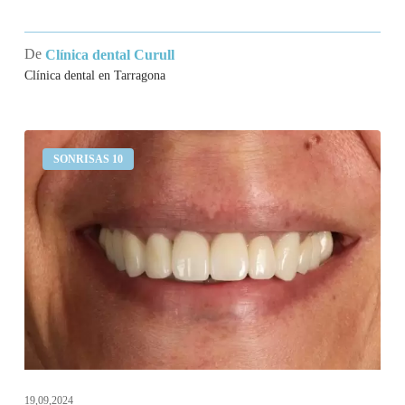
De
Clínica dental Curull
Clínica dental en Tarragona
Me
SONRISAS 10
sangran
las
encías
y
no
me
gusta
la
estética
de
19,09,2024