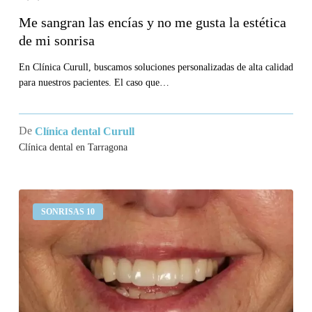
mi
Me sangran las encías y no me gusta la estética
sonrisa
de mi sonrisa
En Clínica Curull, buscamos soluciones personalizadas de alta calidad
para nuestros pacientes. El caso que…
De
Clínica dental Curull
Clínica dental en Tarragona
Llevo
SONRISAS 10
un
puente
en
los
incisivos