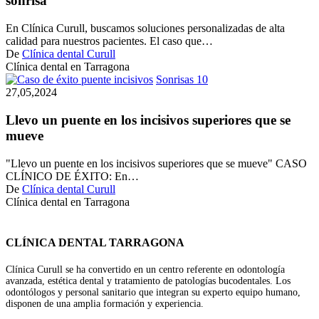
sonrisa
no
me
En Clínica Curull, buscamos soluciones personalizadas de alta
gusta
calidad para nuestros pacientes. El caso que…
la
De
Clínica dental Curull
estética
Clínica dental en Tarragona
de
Llevo
Sonrisas 10
mi
un
27,05,2024
sonrisa
puente
en
Llevo un puente en los incisivos superiores que se
los
mueve
incisivos
superiores
"Llevo un puente en los incisivos superiores que se mueve" CASO
que
CLÍNICO DE ÉXITO: En…
se
De
Clínica dental Curull
mueve
Clínica dental en Tarragona
CLÍNICA DENTAL TARRAGONA
Clínica Curull se ha convertido en un centro referente en odontología
avanzada, estética dental y tratamiento de patologías bucodentales. Los
odontólogos y personal sanitario que integran su experto equipo humano,
disponen de una amplia formación y experiencia.