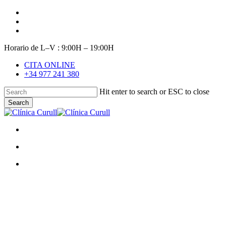
Skip
facebook
to
youtube
main
instagram
content
Horario de L–V : 9:00H – 19:00H
CITA ONLINE
+34 977 241 380
Hit enter to search or ESC to close
Search
Close
Search
search
Menu
search
Menu
Sonrisas 10
Problemas para morder