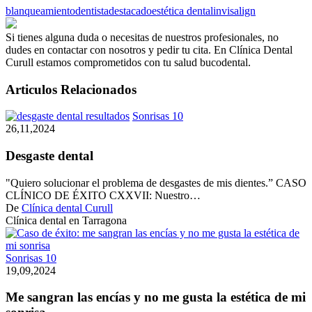
blanqueamiento
dentista
destacado
estética dental
invisalign
Si tienes alguna duda o necesitas de nuestros profesionales, no
dudes en contactar con nosotros y pedir tu cita. En Clínica Dental
Curull estamos comprometidos con tu salud bucodental.
Articulos Relacionados
Desgaste
Sonrisas 10
dental
26,11,2024
Desgaste dental
"Quiero solucionar el problema de desgastes de mis dientes.” CASO
CLÍNICO DE ÉXITO CXXVII: Nuestro…
De
Clínica dental Curull
Clínica dental en Tarragona
Me
Sonrisas 10
sangran
19,09,2024
las
encías
Me sangran las encías y no me gusta la estética de mi
y