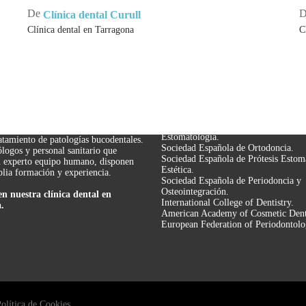
la
s
De
Clínica dental Curull
estética
m
Clínica dental en Tarragona
C
de
mi
CA DENTAL
SOCIEDADES CIENTÍF
sonrisa
AGONA
Col·legi Oficial d’Odontòlegs i Esto
Catalunya.
rull se ha convertido en un centro
Societat Catalana d’Odontología i
en odontología avanzada, estética
Estomatología.
ratamiento de patologías bucodentales.
Sociedad Española de Ortodoncia.
logos y personal sanitario que
Sociedad Española de Prótesis Estom
u experto equipo humano, disponen
Estética.
lia formación y experiencia.
Sociedad Española de Periodoncia y
Osteointegración.
en nuestra clínica dental en
International College of Dentistry.
.
American Academy of Cosmetic Denti
European Federation of Periodontolo
olítica de Cookies