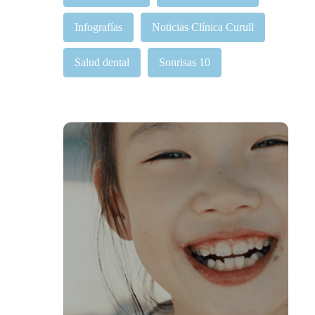
Infografías
Noticias Clínica Curull
Salud dental
Sonrisas 10