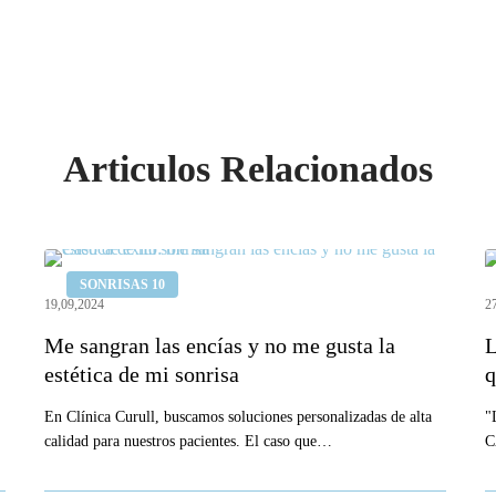
Articulos Relacionados
Me
L
SONRISAS 10
sangran
u
19,09,2024
2
las
p
Me sangran las encías y no me gusta la
L
encías
e
estética de mi sonrisa
q
y
l
no
En Clínica Curull, buscamos soluciones personalizadas de alta
i
"
calidad para nuestros pacientes. El caso que…
C
me
s
gusta
q