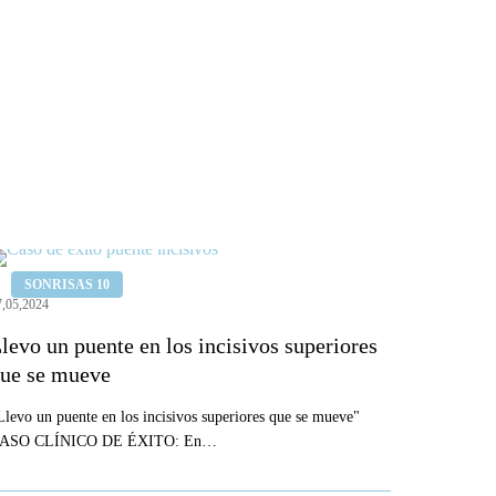
levo
SONRISAS 10
n
7,05,2024
uente
levo un puente en los incisivos superiores
n
ue se mueve
os
ncisivos
Llevo un puente en los incisivos superiores que se mueve"
ASO CLÍNICO DE ÉXITO: En…
uperiores
ue