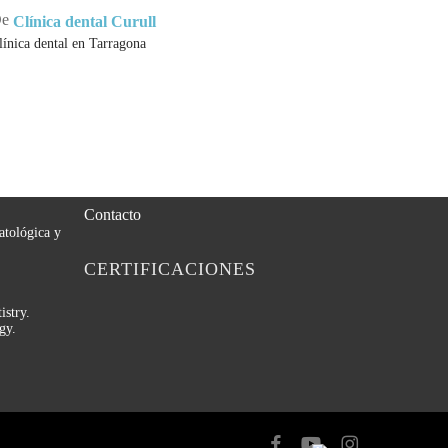
e
De
Clínica dental Curull
ueve
línica dental en Tarragona
ICAS
MENU
matòlegs de
Tratamientos Dentales
Estética Dental
Contacto
atológica y
CERTIFICACIONES
stry.
gy.
facebook
youtube
instagram