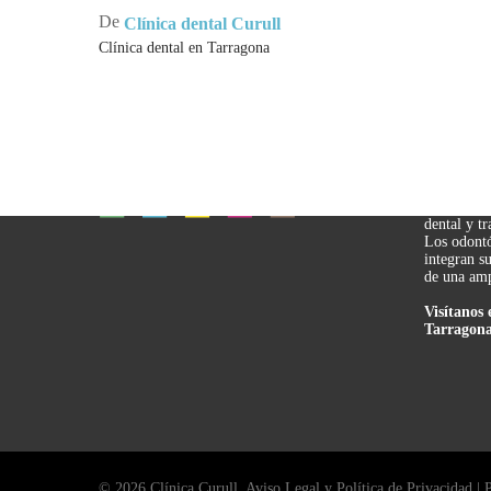
De
Clínica dental Curull
Clínica dental en Tarragona
CLÍNI
TARR
Clínica Cu
referente 
dental y t
Los odontó
integran s
de una amp
Visítanos 
Tarragona
© 2026 Clínica Curull.
Aviso Legal y Política de Privacidad
|
P