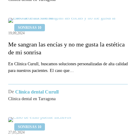
Me
SONRISAS 10
sangran
19,09,2024
las
Me sangran las encías y no me gusta la estética
encías
de mi sonrisa
y
no
En Clínica Curull, buscamos soluciones personalizadas de alta calidad
para nuestros pacientes. El caso que…
me
gusta
la
De
Clínica dental Curull
estética
Clínica dental en Tarragona
de
mi
Llevo
sonrisa
SONRISAS 10
un
27,05,2024