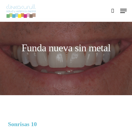
Skip
Men
to
search
main
content
Funda nueva sin metal
Sonrisas 10