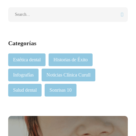
Categorías
Estética dental
Historias de Éxito
Infografías
Noticias Clínica Curull
Salud dental
Sonrisas 10