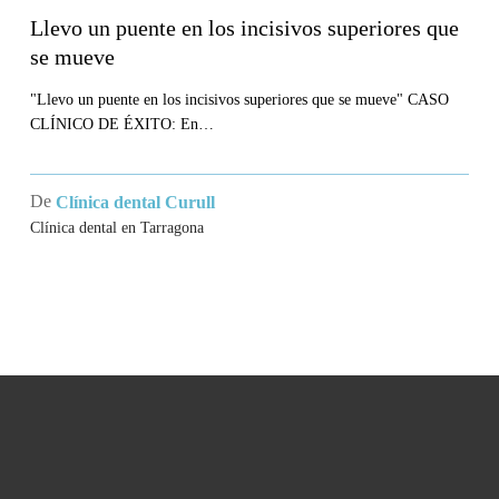
puente
Llevo un puente en los incisivos superiores que
en
se mueve
los
incisivos
"Llevo un puente en los incisivos superiores que se mueve" CASO
CLÍNICO DE ÉXITO: En…
superiores
que
se
De
Clínica dental Curull
mueve
Clínica dental en Tarragona