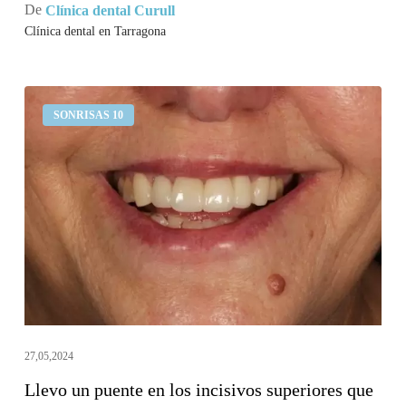
De
Clínica dental Curull
Clínica dental en Tarragona
Llevo
SONRISAS 10
un
puente
en
los
incisivos
superiores
que
se
mueve
27,05,2024
Llevo un puente en los incisivos superiores que