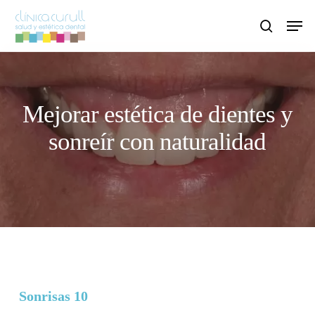
Skip
Men
to
search
main
content
Mejorar estética de dientes y
sonreír con naturalidad
Sonrisas 10