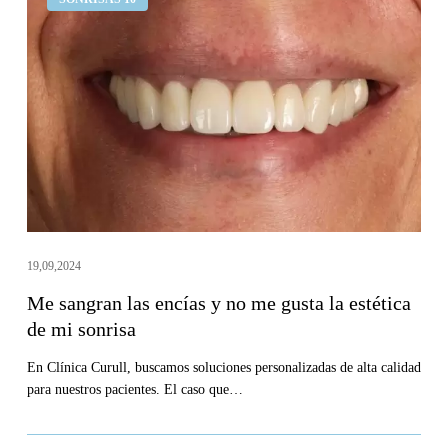
sangran
las
encías
y
no
me
gusta
la
estética
de
19,09,2024
mi
Me sangran las encías y no me gusta la estética
sonrisa
de mi sonrisa
En Clínica Curull, buscamos soluciones personalizadas de alta calidad
para nuestros pacientes. El caso que…