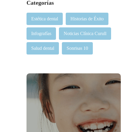
Categorías
Estética dental
Historias de Éxito
Infografías
Noticias Clínica Curull
Salud dental
Sonrisas 10