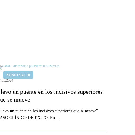
levo
SONRISAS 10
n
7,05,2024
uente
levo un puente en los incisivos superiores
n
ue se mueve
os
ncisivos
Llevo un puente en los incisivos superiores que se mueve"
ASO CLÍNICO DE ÉXITO: En…
uperiores
ue