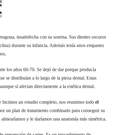
ragona, insatisfecha con su sonrisa. Sus dientes oscuros
iclina) durante su infancia. Además tenía unos empastes
res.
rante los años 60-70. Se dejó de dar porque producía
 se distribuían a lo largo de la pieza dental. Estas
unque sí afectan directamente a la estética dental.
que hicimos un estudio completo, nos reunimos todo
el
por un plan de tratamiento combinado para conseguir su
s alinearíamos y le daríamos una anatomía más simétrica.
 de prevención de caries. Es un procedimiento de