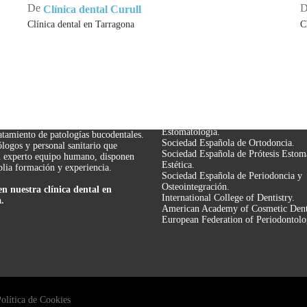
la
s
De
Clínica dental Curull
estética
m
Clínica dental en Tarragona
C
de
mi
CA DENTAL
SOCIEDADES CIENTÍF
sonrisa
AGONA
Col·legi Oficial d’Odontòlegs i Esto
Catalunya.
rull se ha convertido en un centro
Societat Catalana d’Odontología i
en odontología avanzada, estética
Estomatología.
ratamiento de patologías bucodentales.
Sociedad Española de Ortodoncia.
logos y personal sanitario que
Sociedad Española de Prótesis Estom
u experto equipo humano, disponen
Estética.
lia formación y experiencia.
Sociedad Española de Periodoncia y
Osteointegración.
en nuestra clínica dental en
International College of Dentistry.
.
American Academy of Cosmetic Denti
European Federation of Periodontolo
olítica de Cookies