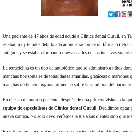
Una paciente de 47 años de edad acude a Clínica dental Curull, en Tar
estaban muy teñidos debido a la administración de un fármaco (tetrac
antiguos y se estaban formando nuevas caries en sus incisivos superio
La tetraciclina es un tipo de antibiótico que se administró a niños du
manchas horizontales de tonalidades amarillas, grisáceas o marrones que
manchas no tienen ninguna influencia sobre la salud oral del paciente a
En el caso de nuestra paciente, después de una primera visita en la 
equipo de especialistas de Clínica dental Curull
. Decidimos optar 
nueva sonrisa. No solo devolveríamos la luz a sus dientes sino que lo
En primer lugar aconsejamos a nuestra paciente iniciar el tratamiento