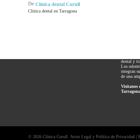
De
Clínica dental Curull
Clínica dental en Tarragona
CLÍNI
TARR
Clínica Cu
referente 
dental y t
Los odontó
integran s
de una amp
Visítanos 
Tarragona
© 2026 Clínica Curull.
Aviso Legal y Política de Privacidad
|
P