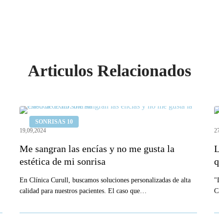
Articulos Relacionados
Me
L
SONRISAS 10
sangran
u
19,09,2024
2
las
p
Me sangran las encías y no me gusta la
L
encías
e
estética de mi sonrisa
q
y
l
no
En Clínica Curull, buscamos soluciones personalizadas de alta
i
"
calidad para nuestros pacientes. El caso que…
C
me
s
gusta
q