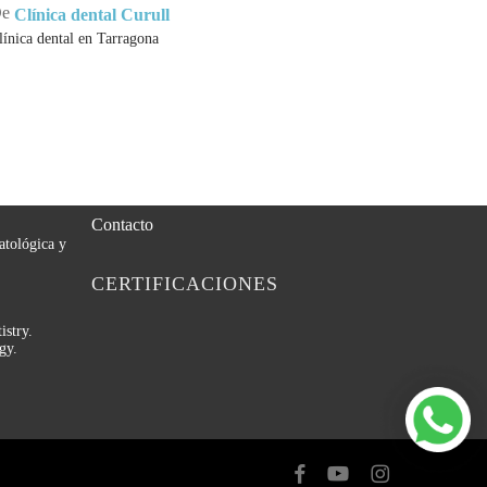
e
De
Clínica dental Curull
ueve
línica dental en Tarragona
ICAS
MENU
matòlegs de
Tratamientos Dentales
Estética Dental
Contacto
atológica y
CERTIFICACIONES
stry.
gy.
facebook
youtube
instagram