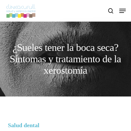
Skip
Men
to
search
main
content
¿Sueles tener la boca seca?
Síntomas y tratamiento de la
xerostomía
Salud dental