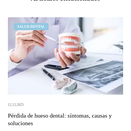
Pérdida
SALUD DENTAL
de
hueso
dental:
síntomas,
causas
y
soluciones
12,12,2025
Pérdida de hueso dental: síntomas, causas y
soluciones