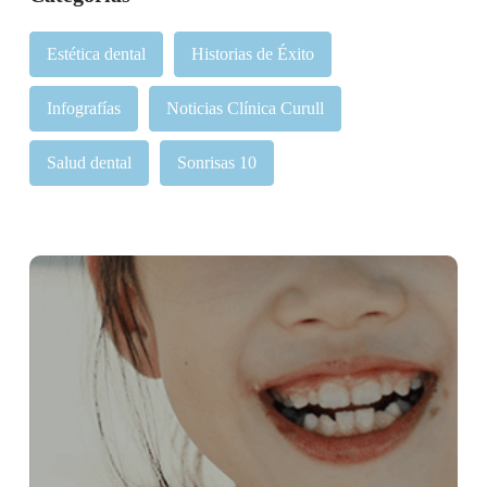
Estética dental
Historias de Éxito
Infografías
Noticias Clínica Curull
Salud dental
Sonrisas 10