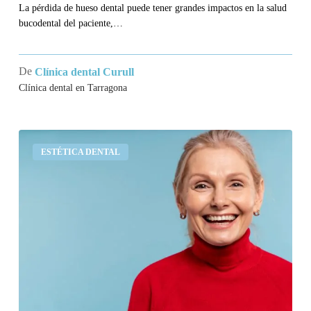
La pérdida de hueso dental puede tener grandes impactos en la salud
bucodental del paciente,…
De
Clínica dental Curull
Clínica dental en Tarragona
¿Cuánto
ESTÉTICA DENTAL
dura
un
implante
dental?
Qué
dicen
los
estudios