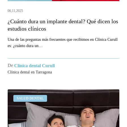
clínicos
06,11,2025
¿Cuánto dura un implante dental? Qué dicen los
estudios clínicos
Una de las preguntas más frecuentes que recibimos en Clínica Curull
es: ¿cuánto dura un…
De
Clínica dental Curull
Clínica dental en Tarragona
¿Por
SALUD DENTAL
qué
roncamos?
¿Hay
alguna