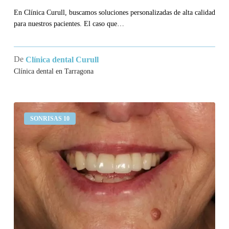
En Clínica Curull, buscamos soluciones personalizadas de alta calidad
para nuestros pacientes. El caso que…
De
Clínica dental Curull
Clínica dental en Tarragona
Llevo
SONRISAS 10
un
puente
en
los
incisivos
superiores
que
se