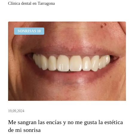
Clínica dental en Tarragona
Me
SONRISAS 10
sangran
las
encías
y
no
me
gusta
la
estética
de
19,09,2024
mi
Me sangran las encías y no me gusta la estética
sonrisa
de mi sonrisa