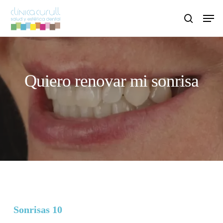
Skip
Men
to
search
main
content
Quiero renovar mi sonrisa
Sonrisas 10