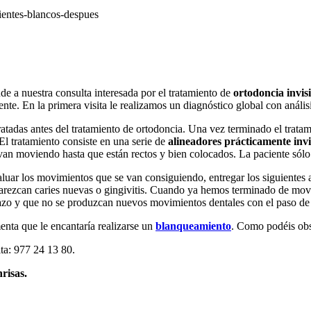
e a nuestra consulta interesada por el tratamiento de
ortodoncia invis
mente. En la primera visita le realizamos un diagnóstico global con análisi
tratadas antes del tratamiento de ortodoncia. Una vez terminado el tra
El tratamiento consiste en una serie de
alineadores prácticamente inv
n moviendo hasta que están rectos y bien colocados. La paciente sólo se
uar los movimientos que se van consiguiendo, entregar los siguientes al
aparezcan caries nuevas o gingivitis. Cuando ya hemos terminado de mover
 plazo y que no se produzcan nuevos movimientos dentales con el paso de
enta que le encantaría realizarse un
blanqueamiento
. Como podéis obse
ta: 977 24 13 80.
risas.