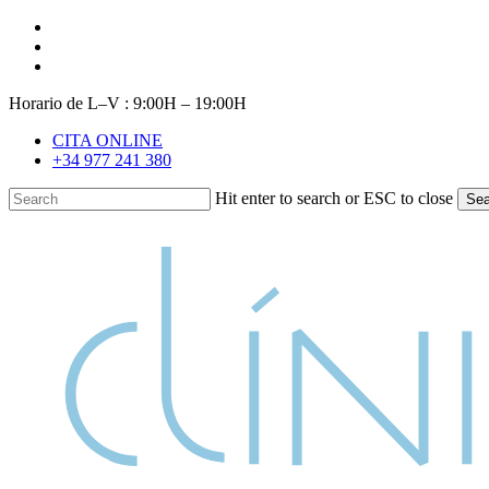
Skip
facebook
to
youtube
main
instagram
content
Horario de L–V : 9:00H – 19:00H
CITA ONLINE
+34 977 241 380
Hit enter to search or ESC to close
Sea
Close
Search