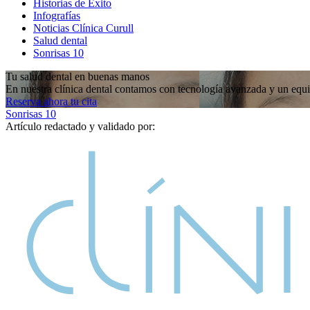
Historias de Éxito
Infografías
Noticias Clínica Curull
Salud dental
Sonrisas 10
Tu salud dental en buenas manos
En nuestra clínica dental contamos con tecnología avanzada y un equip
Reserva ahora tu cita
Sonrisas 10
Artículo redactado y validado por: