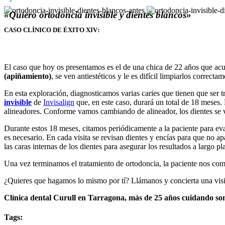
«Quiero ortodoncia invisible y dientes blancos»
CASO CLÍNICO DE ÉXITO XIV
:
El caso que hoy os presentamos es el de una chica de 22 años que acud
(apiñamiento)
, se ven antiestéticos y le es difícil limpiarlos correcta
En esta exploración, diagnosticamos varias caries que tienen que ser 
invisible
de
Invisalign
que, en este caso, durará un total de 18 meses. 
alineadores. Conforme vamos cambiando de alineador, los dientes se va
Durante estos 18 meses, citamos periódicamente a la paciente para eval
es necesario. En cada visita se revisan dientes y encías para que no 
las caras internas de los dientes para asegurar los resultados a largo
Una vez terminamos el tratamiento de ortodoncia, la paciente nos com
¿Quieres que hagamos lo mismo por tí? Llámanos y concierta una visi
Clínica dental Curull en Tarragona, más de 25 años cuidando son
Tags: