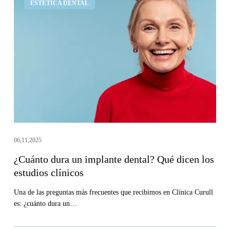
ESTÉTICA DENTAL
dura
un
implante
dental?
Qué
dicen
los
estudios
clínicos
06,11,2025
¿Cuánto dura un implante dental? Qué dicen los
estudios clínicos
Una de las preguntas más frecuentes que recibimos en Clínica Curull
es: ¿cuánto dura un…