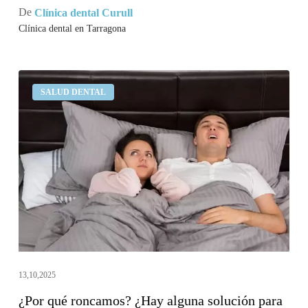
De
Clínica dental Curull
Clínica dental en Tarragona
¿Por
SALUD DENTAL
qué
roncamos?
¿Hay
alguna
solución
para
los
ronquidos?
13,10,2025
¿Por qué roncamos? ¿Hay alguna solución para