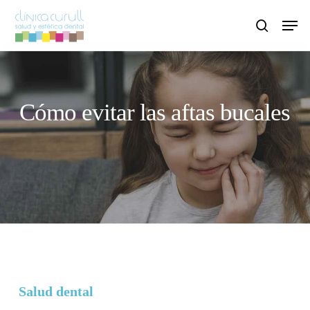
Skip
Men
to
search
main
content
Cómo evitar las aftas bucales
Salud dental