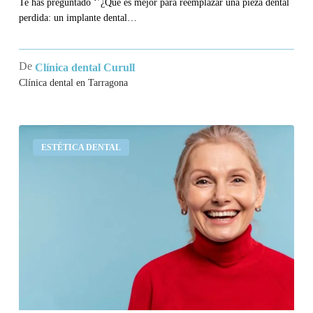
Te has preguntado ‘’¿Qué es mejor para reemplazar una pieza dental
perdida: un implante dental…
De
Clínica dental Curull
Clínica dental en Tarragona
¿Cuánto
ESTÉTICA DENTAL
dura
un
implante
dental?
Qué
dicen
los
estudios
clínicos