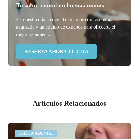
Tu salud dental en buenas manos
En nuestra clínica dental contamos con tecnología
avanzada y un equipo de expertos para ofrecerte el
mejor tratamiento.
RESERVA AHORA TU CITA
Articulos Relacionados
¿Qué
ESTÉTICA DENTAL
son