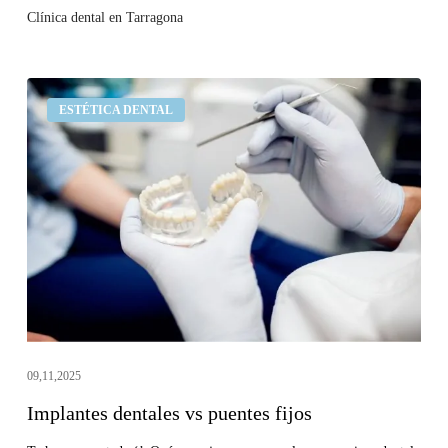
Clínica dental en Tarragona
Implantes
ESTÉTICA DENTAL
dentales
vs
puentes
fijos
09,11,2025
Implantes dentales vs puentes fijos