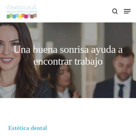
Skip
Men
to
search
main
content
Una buena sonrisa ayuda a
encontrar trabajo
Estética dental