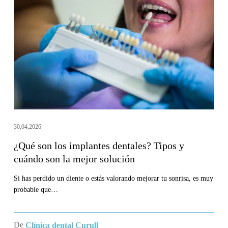
los
implantes
dentales?
Tipos
y
cuándo
son
la
mejor
30,04,2026
solución
¿Qué son los implantes dentales? Tipos y
cuándo son la mejor solución
Si has perdido un diente o estás valorando mejorar tu sonrisa, es muy
probable que…
De
Clínica dental Curull