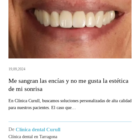
encías
y
no
me
gusta
la
estética
de
19,09,2024
mi
Me sangran las encías y no me gusta la estética
sonrisa
de mi sonrisa
En Clínica Curull, buscamos soluciones personalizadas de alta calidad
para nuestros pacientes. El caso que…
De
Clínica dental Curull
Clínica dental en Tarragona