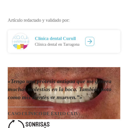
Artículo redactado y validado por:
Clínica dental Curull
Clínica dental en Tarragona
«Tengo una prótesis antigua que me genera
muchas molestias en la boca. También noto
como mis dientes se mueven.”»
CASO CLÍNICO DE ÉXITO CXIV
: