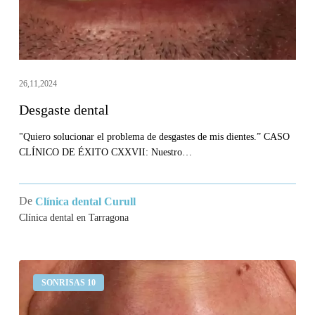
26,11,2024
Desgaste dental
"Quiero solucionar el problema de desgastes de mis dientes.” CASO
CLÍNICO DE ÉXITO CXXVII: Nuestro…
De
Clínica dental Curull
Clínica dental en Tarragona
Me
SONRISAS 10
sangran
las