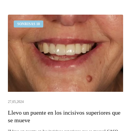
Llevo
SONRISAS 10
un
puente
en
los
incisivos
superiores
que
se
mueve
27,05,2024
Llevo un puente en los incisivos superiores que
se mueve