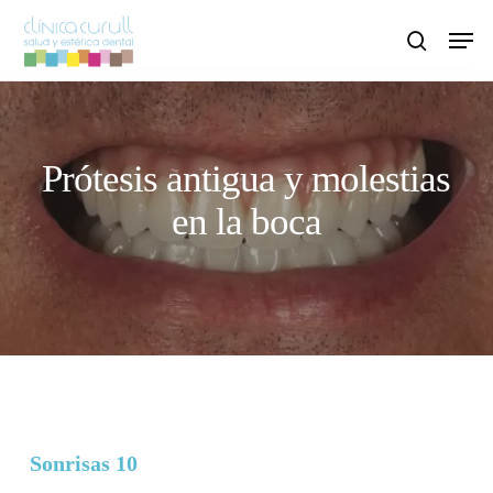
Skip
Men
to
search
main
content
Prótesis antigua y molestias
en la boca
Sonrisas 10