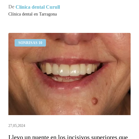
De
Clínica dental Curull
Clínica dental en Tarragona
Llevo
SONRISAS 10
un
puente
en
los
incisivos
superiores
que
se
mueve
27,05,2024
Llevo un puente en los incisivos superiores que