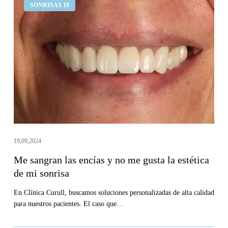
SONRISAS 10
sangran
las
encías
y
no
me
gusta
la
estética
de
19,09,2024
mi
Me sangran las encías y no me gusta la estética
sonrisa
de mi sonrisa
En Clínica Curull, buscamos soluciones personalizadas de alta calidad
para nuestros pacientes. El caso que…