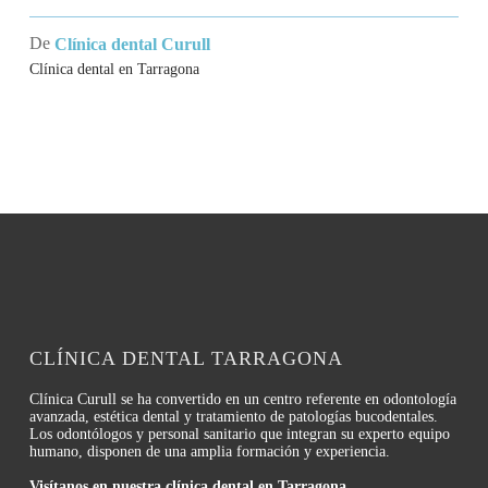
los
ronquidos?
De
Clínica dental Curull
Clínica dental en Tarragona
CLÍNICA DENTAL TARRAGONA
Clínica Curull se ha convertido en un centro referente en odontología
avanzada, estética dental y tratamiento de patologías bucodentales.
Los odontólogos y personal sanitario que integran su experto equipo
humano, disponen de una amplia formación y experiencia.
Visítanos en nuestra clínica dental en Tarragona.