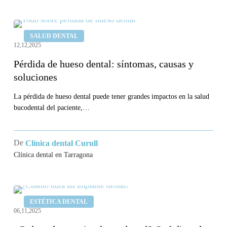
Pérdida
SALUD DENTAL
de
12,12,2025
hueso
Pérdida de hueso dental: síntomas, causas y
dental:
soluciones
síntomas,
causas
La pérdida de hueso dental puede tener grandes impactos en la salud
bucodental del paciente,…
y
soluciones
De
Clínica dental Curull
Clínica dental en Tarragona
¿Cuánto
ESTÉTICA DENTAL
dura
06,11,2025
un