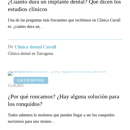
¿Cuánto dura un implante dental? Qué dicen los
implante
estudios clínicos
dental?
Qué
Una de las preguntas más frecuentes que recibimos en Clínica Curull
es: ¿cuánto dura un…
dicen
los
estudios
De
Clínica dental Curull
clínicos
Clínica dental en Tarragona
¿Por
SALUD DENTAL
qué
13,10,2025
roncamos?
¿Por qué roncamos? ¿Hay alguna solución para
¿Hay
los ronquidos?
alguna
solución
Todos sabemos lo molestos que pueden llegar a ser los ronquidos
nocturnos para uno mismo…
para