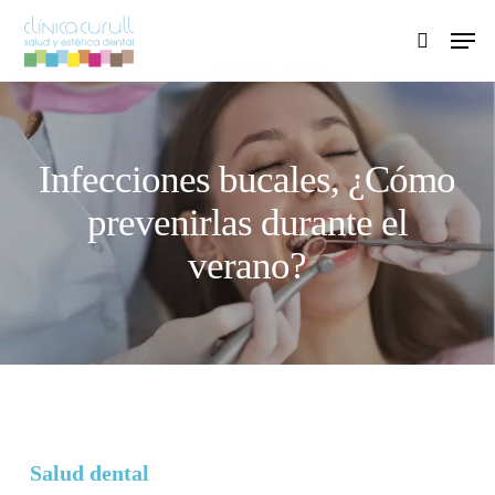
Skip
Men
to
search
main
content
Infecciones bucales, ¿Cómo
prevenirlas durante el
verano?
Salud dental