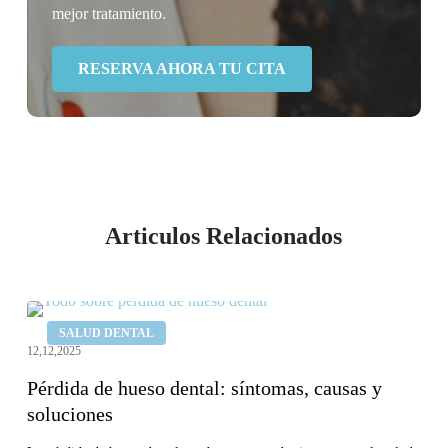
mejor tratamiento.
RESERVA AHORA TU CITA
Articulos Relacionados
Pérdida
SALUD DENTAL
de
12,12,2025
hueso
Pérdida de hueso dental: síntomas, causas y
dental:
soluciones
síntomas,