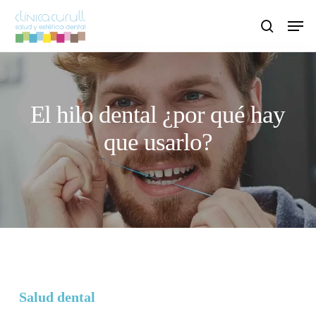
Skip
Men
to
search
main
content
El hilo dental ¿por qué hay
que usarlo?
Salud dental