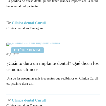
causas
La pérdida de hueso dental puede tener grandes impactos en la salud
bucodental del paciente,…
y
soluciones
De
Clínica dental Curull
Clínica dental en Tarragona
¿Cuánto
ESTÉTICA DENTAL
dura
06,11,2025
un
¿Cuánto dura un implante dental? Qué dicen los
implante
estudios clínicos
dental?
Qué
Una de las preguntas más frecuentes que recibimos en Clínica Curull
es: ¿cuánto dura un…
dicen
los
estudios
De
Clínica dental Curull
clínicos
Clínica dental en Tarragona