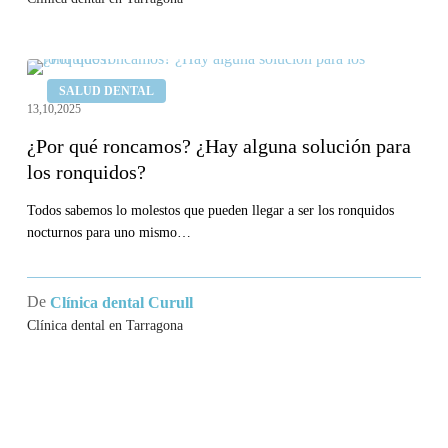
¿Por
SALUD DENTAL
qué
13,10,2025
roncamos?
¿Por qué roncamos? ¿Hay alguna solución para
¿Hay
los ronquidos?
alguna
solución
Todos sabemos lo molestos que pueden llegar a ser los ronquidos
nocturnos para uno mismo…
para
los
ronquidos?
De
Clínica dental Curull
Clínica dental en Tarragona