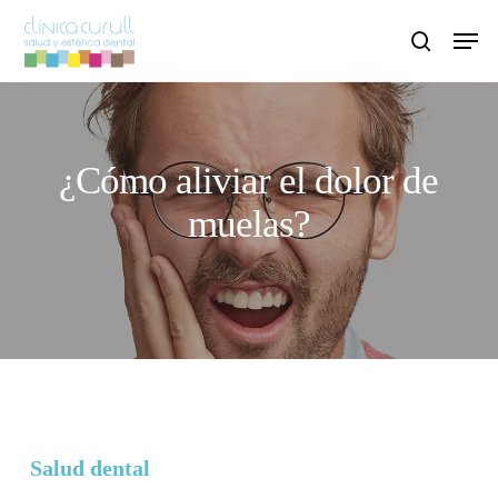
Skip
Men
to
search
main
content
¿Cómo aliviar el dolor de
muelas?
Salud dental