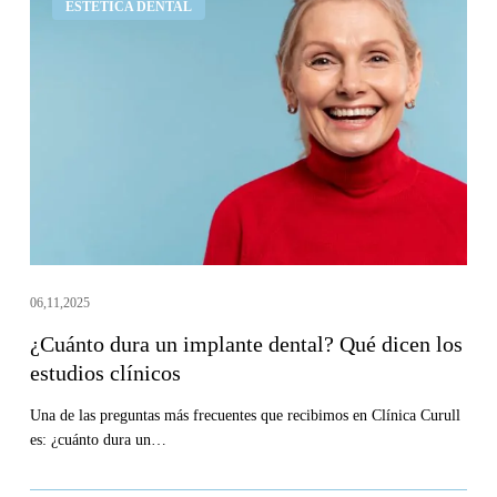
ESTÉTICA DENTAL
dura
un
implante
dental?
Qué
dicen
los
estudios
clínicos
06,11,2025
¿Cuánto dura un implante dental? Qué dicen los
estudios clínicos
Una de las preguntas más frecuentes que recibimos en Clínica Curull
es: ¿cuánto dura un…