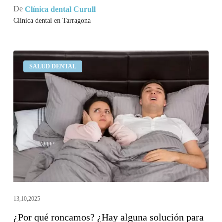
De
Clínica dental Curull
Clínica dental en Tarragona
¿Por
SALUD DENTAL
qué
roncamos?
¿Hay
alguna
solución
para
los
ronquidos?
13,10,2025
¿Por qué roncamos? ¿Hay alguna solución para