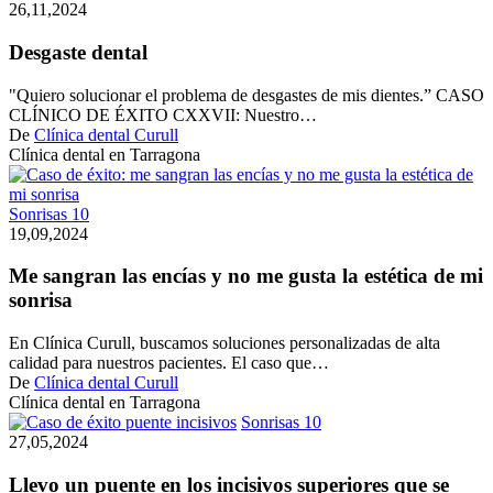
dental
26,11,2024
Desgaste dental
"Quiero solucionar el problema de desgastes de mis dientes.” CASO
CLÍNICO DE ÉXITO CXXVII: Nuestro…
De
Clínica dental Curull
Clínica dental en Tarragona
Me
Sonrisas 10
sangran
19,09,2024
las
encías
Me sangran las encías y no me gusta la estética de mi
y
sonrisa
no
me
En Clínica Curull, buscamos soluciones personalizadas de alta
gusta
calidad para nuestros pacientes. El caso que…
la
De
Clínica dental Curull
estética
Clínica dental en Tarragona
de
Llevo
Sonrisas 10
mi
un
27,05,2024
sonrisa
puente
en
Llevo un puente en los incisivos superiores que se