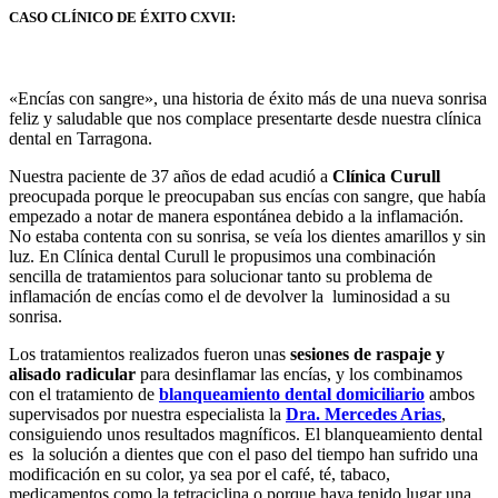
CASO CLÍNICO DE ÉXITO CXVII
:
«Encías con sangre», una historia de éxito más de una nueva sonrisa
feliz y saludable que nos complace presentarte desde nuestra clínica
dental en Tarragona.
Nuestra paciente de 37 años de edad acudió a
Clínica Curull
preocupada porque le preocupaban sus encías con sangre, que había
empezado a notar de manera espontánea debido a la inflamación.
No estaba contenta con su sonrisa, se veía los dientes amarillos y sin
luz. En Clínica dental Curull le propusimos una combinación
sencilla de tratamientos para solucionar tanto su problema de
inflamación de encías como el de devolver la luminosidad a su
sonrisa.
Los tratamientos realizados fueron unas
sesiones de raspaje y
alisado radicular
para desinflamar las encías, y los combinamos
con el tratamiento de
blanqueamiento dental domiciliario
ambos
supervisados por nuestra especialista la
Dra. Mercedes Arias
,
consiguiendo unos resultados magníficos. El blanqueamiento dental
es la solución a dientes que con el paso del tiempo han sufrido una
modificación en su color, ya sea por el café, té, tabaco,
medicamentos como la tetraciclina o porque haya tenido lugar una