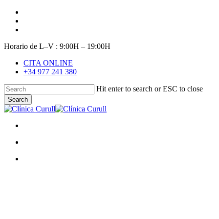
Skip
facebook
to
youtube
main
instagram
content
Horario de L–V : 9:00H – 19:00H
CITA ONLINE
+34 977 241 380
Hit enter to search or ESC to close
Search
Close
Search
search
Menu
search
Menu
Sonrisas 10
Encías con sangre