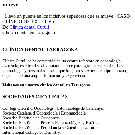
los
mueve
incisivos
superiores
"Llevo un puente en los incisivos superiores que se mueve" CASO
que
CLÍNICO DE ÉXITO: En…
se
De
Clínica dental Curull
mueve
Clínica dental en Tarragona
CLÍNICA DENTAL TARRAGONA
Clínica Curull se ha convertido en un centro referente en odontología
avanzada, estética dental y tratamiento de patologías bucodentales. Los
odontólogos y personal sanitario que integran su experto equipo humano,
disponen de una amplia formación y experiencia.
Visítanos en nuestra clínica dental en Tarragona.
SOCIEDADES CIENTÍFICAS
Col·legi Oficial d’Odontòlegs i Estomatòlegs de Catalunya.
Societat Catalana d’Odontología i Estomatología.
Sociedad Española de Ortodoncia.
Sociedad Española de Prótesis Estomatológica y Estética.
Sociedad Española de Periodoncia y Osteointegración.
International College of Dentistry.