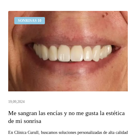
Me
SONRISAS 10
sangran
las
encías
y
no
me
gusta
la
estética
de
19,09,2024
mi
Me sangran las encías y no me gusta la estética
sonrisa
de mi sonrisa
En Clínica Curull, buscamos soluciones personalizadas de alta calidad