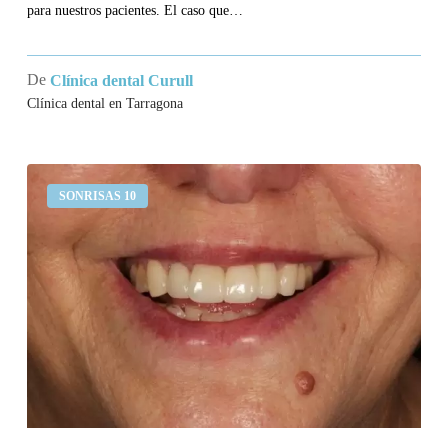
para nuestros pacientes. El caso que…
De
Clínica dental Curull
Clínica dental en Tarragona
Llevo
SONRISAS 10
un
puente
en
los
incisivos
superiores
que
se
mueve