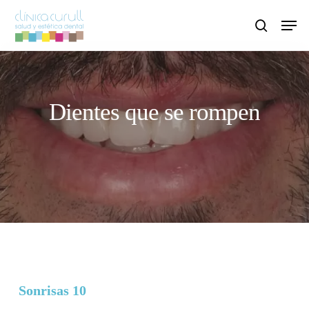
Skip
Men
to
search
main
content
Dientes que se rompen
Sonrisas 10