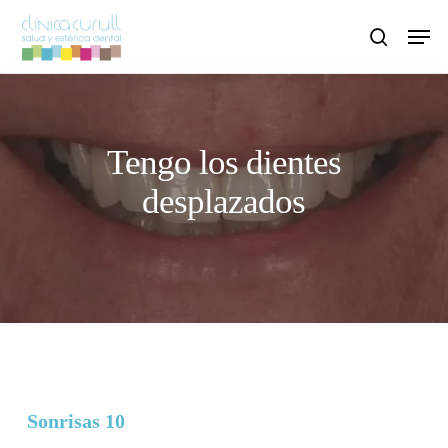
Skip
Men
to
search
main
content
Tengo los dientes
desplazados
Sonrisas 10