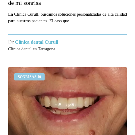
de mi sonrisa
En Clínica Curull, buscamos soluciones personalizadas de alta calidad
para nuestros pacientes. El caso que…
De
Clínica dental Curull
Clínica dental en Tarragona
Llevo
SONRISAS 10
un
puente
en
los
incisivos
superiores
que