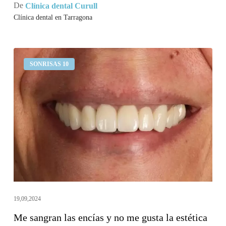
De
Clínica dental Curull
Clínica dental en Tarragona
Me
SONRISAS 10
sangran
las
encías
y
no
me
gusta
la
estética
de
19,09,2024
mi
Me sangran las encías y no me gusta la estética
sonrisa