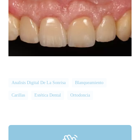
Analisis Digital De La Sonrisa
Blanqueamiento
Carillas
Estética Dental
Ortodoncia