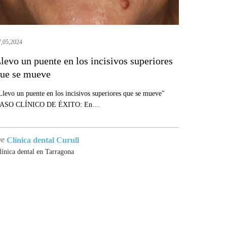
ue
e
ueve
7,05,2024
levo un puente en los incisivos superiores
ue se mueve
Llevo un puente en los incisivos superiores que se mueve"
ASO CLÍNICO DE ÉXITO: En…
De
Clínica dental Curull
línica dental en Tarragona
ICAS
MENU
matòlegs de
Tratamientos Dentales
Estética Dental
Contacto