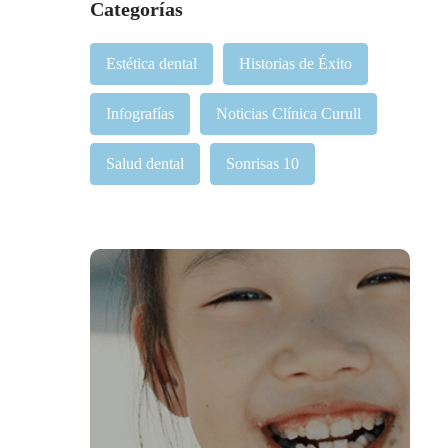
Categorías
Estética dental
Historias de Éxito
Infografías
Noticias Clínica Curull
Salud dental
Sonrisas 10