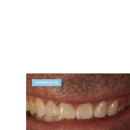
Desgaste
SONRISAS 10
dental