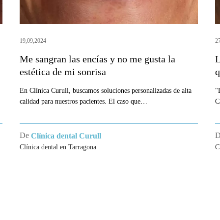
gusta
q
la
s
estética
m
19,09,2024
2
de
Me sangran las encías y no me gusta la
L
mi
estética de mi sonrisa
q
sonrisa
En Clínica Curull, buscamos soluciones personalizadas de alta
"
calidad para nuestros pacientes. El caso que…
C
De
Clínica dental Curull
Clínica dental en Tarragona
C
CA DENTAL
SOCIEDADES CIENTÍF
AGONA
Col·legi Oficial d’Odontòlegs i Esto
Catalunya.
rull se ha convertido en un centro
Societat Catalana d’Odontología i
en odontología avanzada, estética
Estomatología.
ratamiento de patologías bucodentales.
Sociedad Española de Ortodoncia.