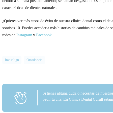
debido a su mala posición anterior, se habían desgastado. Este tipo de
características de dientes naturales.
¿Quieres ver más casos de éxito de nuestra clínica dental como el de a
sonrisas 10. Puedes acceder a más historias de cambios radicales de s
redes de
Instagram
y
Facebook
.
Invisalign
Ortodoncia
Si tienes alguna duda o necesitas de nuestro
pedir tu cita. En Clínica Dental Curull est