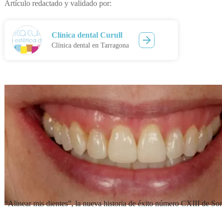
Artículo redactado y validado por:
Clínica dental Curull
Clínica dental en Tarragona
“Alinear mis dientes”, la nueva historia de éxito número CXIII de Sonr