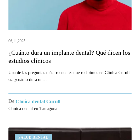
dicen
los
estudios
clínicos
06,11,2025
¿Cuánto dura un implante dental? Qué dicen los
estudios clínicos
Una de las preguntas más frecuentes que recibimos en Clínica Curull
es: ¿cuánto dura un…
De
Clínica dental Curull
Clínica dental en Tarragona
¿Por
SALUD DENTAL