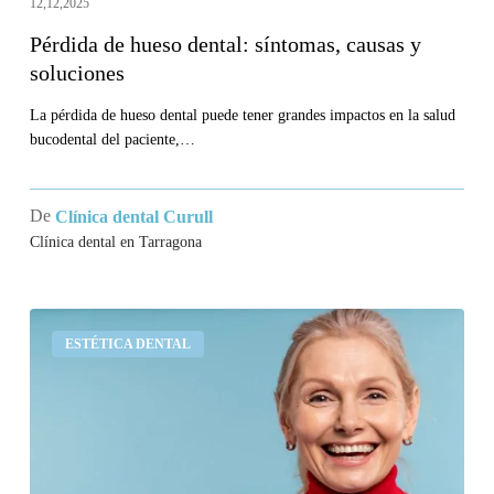
12,12,2025
Pérdida de hueso dental: síntomas, causas y
soluciones
La pérdida de hueso dental puede tener grandes impactos en la salud
bucodental del paciente,…
De
Clínica dental Curull
Clínica dental en Tarragona
¿Cuánto
ESTÉTICA DENTAL
dura
un
implante
dental?
Qué