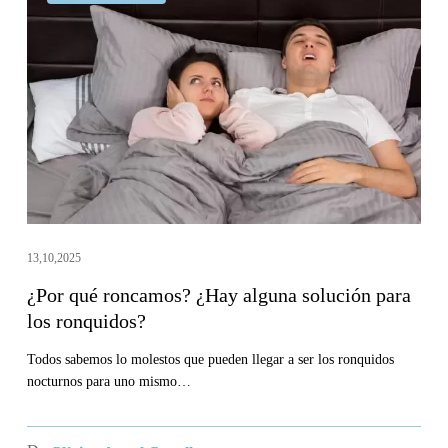
qué
roncamos?
¿Hay
alguna
solución
para
los
ronquidos?
13,10,2025
¿Por qué roncamos? ¿Hay alguna solución para
los ronquidos?
Todos sabemos lo molestos que pueden llegar a ser los ronquidos
nocturnos para uno mismo…