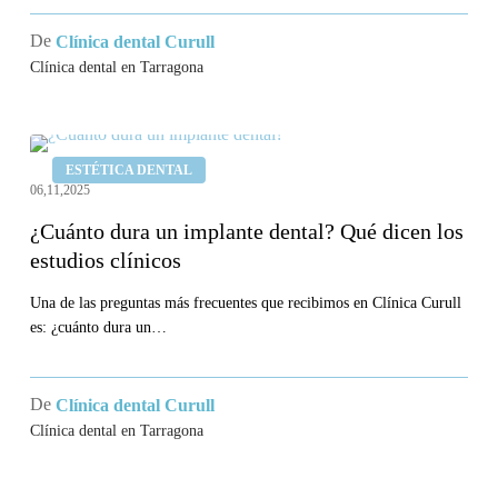
soluciones
De
Clínica dental Curull
Clínica dental en Tarragona
¿Cuánto
ESTÉTICA DENTAL
dura
06,11,2025
un
¿Cuánto dura un implante dental? Qué dicen los
implante
estudios clínicos
dental?
Qué
Una de las preguntas más frecuentes que recibimos en Clínica Curull
es: ¿cuánto dura un…
dicen
los
estudios
De
Clínica dental Curull
clínicos
Clínica dental en Tarragona