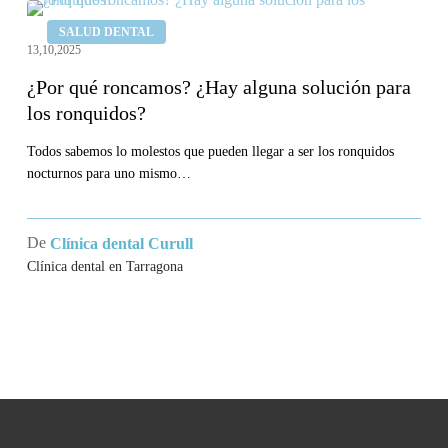
¿Por
SALUD DENTAL
qué
13,10,2025
roncamos?
¿Por qué roncamos? ¿Hay alguna solución para
¿Hay
los ronquidos?
alguna
solución
Todos sabemos lo molestos que pueden llegar a ser los ronquidos
nocturnos para uno mismo…
para
los
ronquidos?
De
Clínica dental Curull
Clínica dental en Tarragona