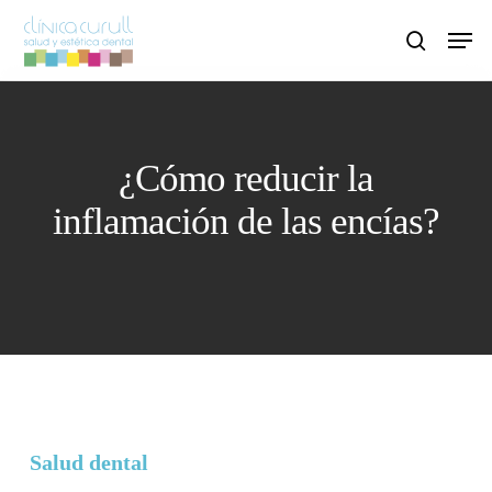
Skip
Men
to
search
main
content
¿Cómo reducir la
inflamación de las encías?
Salud dental