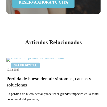
RESERVA AHORA TU CITA
Articulos Relacionados
Pérdida
SALUD DENTAL
de
12,12,2025
hueso
Pérdida de hueso dental: síntomas, causas y
dental:
soluciones
síntomas,
causas
La pérdida de hueso dental puede tener grandes impactos en la salud
bucodental del paciente,…
y