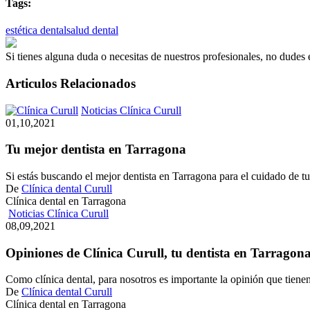
Tags:
estética dental
salud dental
Si tienes alguna duda o necesitas de nuestros profesionales, no dudes
Articulos Relacionados
Tu
Noticias Clínica Curull
mejor
01,10,2021
dentista
en
Tu mejor dentista en Tarragona
Tarragona
Si estás buscando el mejor dentista en Tarragona para el cuidado de t
De
Clínica dental Curull
Clínica dental en Tarragona
Opiniones
Noticias Clínica Curull
de
08,09,2021
Clínica
Curull,
Opiniones de Clínica Curull, tu dentista en Tarragon
tu
dentista
Como clínica dental, para nosotros es importante la opinión que tien
en
De
Clínica dental Curull
Tarragona
Clínica dental en Tarragona