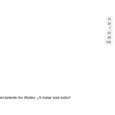
52
20
7
42
88
158
rectamente los dientes. ¡A tomar nota todos!