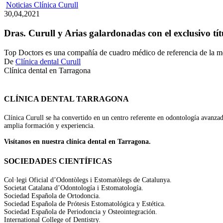
Dras.
Noticias Clínica Curull
Curull
30,04,2021
y
Arias
Dras. Curull y Arias galardonadas con el exclusivo tí
galardonadas
con
Top Doctors es una compañía de cuadro médico de referencia de la 
el
De
Clínica dental Curull
exclusivo
Clínica dental en Tarragona
título
Top
Doctor
CLÍNICA DENTAL TARRAGONA
Clínica Curull se ha convertido en un centro referente en odontología avanza
amplia formación y experiencia.
Visítanos en nuestra clínica dental en Tarragona.
SOCIEDADES CIENTÍFICAS
Col·legi Oficial d’Odontòlegs i Estomatòlegs de Catalunya.
Societat Catalana d’Odontología i Estomatología.
Sociedad Española de Ortodoncia.
Sociedad Española de Prótesis Estomatológica y Estética.
Sociedad Española de Periodoncia y Osteointegración.
International College of Dentistry.