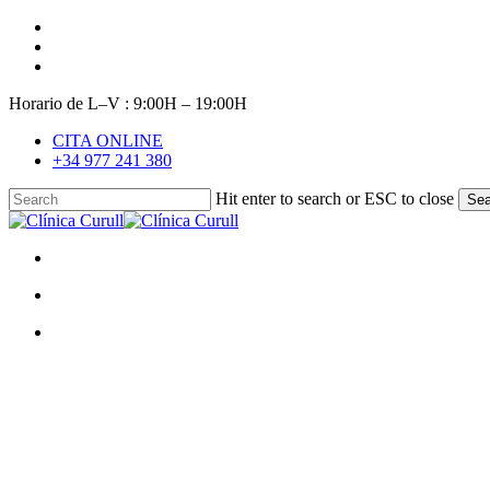
Skip
facebook
to
youtube
main
instagram
content
Horario de L–V : 9:00H – 19:00H
CITA ONLINE
+34 977 241 380
Hit enter to search or ESC to close
Sea
Close
Search
search
Menu
search
Menu
Radio E