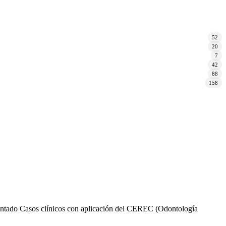
52
20
7
42
88
158
esentado Casos clínicos con aplicación del CEREC (Odontología