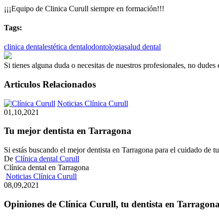
¡¡¡Equipo de Clinica Curull siempre en formación!!!
Tags:
clinica dental
estética dental
odontologia
salud dental
Si tienes alguna duda o necesitas de nuestros profesionales, no dudes
Articulos Relacionados
Tu
Noticias Clínica Curull
mejor
01,10,2021
dentista
en
Tu mejor dentista en Tarragona
Tarragona
Si estás buscando el mejor dentista en Tarragona para el cuidado de t
De
Clínica dental Curull
Clínica dental en Tarragona
Opiniones
Noticias Clínica Curull
de
08,09,2021
Clínica
Curull,
Opiniones de Clínica Curull, tu dentista en Tarragon
tu