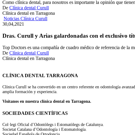
dentista
Como clínica dental, para nosotros es importante la opinión que tien
en
De
Clínica dental Curull
Tarragona
Clínica dental en Tarragona
Dras.
Noticias Clínica Curull
Curull
30,04,2021
y
Arias
Dras. Curull y Arias galardonadas con el exclusivo tí
galardonadas
con
Top Doctors es una compañía de cuadro médico de referencia de la 
el
De
Clínica dental Curull
exclusivo
Clínica dental en Tarragona
título
Top
Doctor
CLÍNICA DENTAL TARRAGONA
Clínica Curull se ha convertido en un centro referente en odontología avanza
amplia formación y experiencia.
Visítanos en nuestra clínica dental en Tarragona.
SOCIEDADES CIENTÍFICAS
Col·legi Oficial d’Odontòlegs i Estomatòlegs de Catalunya.
Societat Catalana d’Odontología i Estomatología.
Sociedad Española de Ortodoncia.