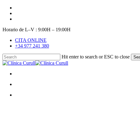
Skip
facebook
to
youtube
main
instagram
content
Horario de L–V : 9:00H – 19:00H
CITA ONLINE
+34 977 241 380
Hit enter to search or ESC to close
Sea
Close
Search
search
Menu
search
Menu
VIII 