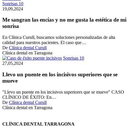
Me
Sonrisas 10
sangran
19,09,2024
las
encías
Me sangran las encías y no me gusta la estética de mi
y
sonrisa
no
me
En Clínica Curull, buscamos soluciones personalizadas de alta
gusta
calidad para nuestros pacientes. El caso que…
la
De
Clínica dental Curull
estética
Clínica dental en Tarragona
de
Llevo
Sonrisas 10
mi
un
27,05,2024
sonrisa
puente
en
Llevo un puente en los incisivos superiores que se
los
mueve
incisivos
superiores
"Llevo un puente en los incisivos superiores que se mueve" CASO
que
CLÍNICO DE ÉXITO: En…
se
De
Clínica dental Curull
mueve
Clínica dental en Tarragona
CLÍNICA DENTAL TARRAGONA