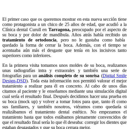
El primer caso que os queremos mostrar en esta nueva sección tiene
como protagonista a un chico de 25 años de edad, que acudió a la
Clínica dental Curull en
Tarragona,
preocupado por el aspecto de
su boca y por dolor de mandíbula. Años atrás había recibido un
tratamiento de ortodoncia
, pero no le gustaba como había
quedado la forma de cerrar la boca. Además, con el tiempo se
acentuaba aún más el desgaste que tenía en los incisivos tanto
superiores como inferiores.
En la primera visita tomamos unos moldes de su boca, realizamos
unas radiografías intra y extraorales y también una serie de
fotografías para un
análisis completo de su sonrisa
(
Digital Smile
Design-DSD
). Toda esta información nos permitió valorar el mejor
tratamiento a realizar para él en concreto. Al cabo de unos días
citamos al paciente y le enseñamos mediante una simulación digital
cual sería el resultado final. Después decidimos hacer una prueba en
su boca (mock up) y volver a tomar fotos para que, tanto él como
sus familiares, y también nosotros, viéramos como quedaría si
realizábamos el tratamiento dental estético. No empezamos el
tratamiento hasta que todos estábamos plenamente convencidos de
que el resultado final sería lo que él deseaba: corregir los dientes que
estaban desgastados y que su boca cerrara mejor.