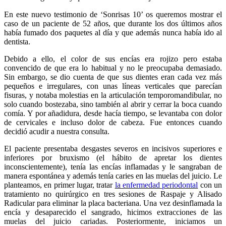
En este nuevo testimonio de ‘Sonrisas 10’ os queremos mostrar el
caso de un paciente de 52 años, que durante los dos últimos años
había fumado dos paquetes al día y que además nunca había ido al
dentista.
Debido a ello, el color de sus encías era rojizo pero estaba
convencido de que era lo habitual y no le preocupaba demasiado.
Sin embargo, se dio cuenta de que sus dientes eran cada vez más
pequeños e irregulares, con unas líneas verticales que parecían
fisuras, y notaba molestias en la articulación temporomandibular, no
solo cuando bostezaba, sino también al abrir y cerrar la boca cuando
comía. Y por añadidura, desde hacía tiempo, se levantaba con dolor
de cervicales e incluso dolor de cabeza. Fue entonces cuando
decidió acudir a nuestra consulta.
El paciente presentaba desgastes severos en incisivos superiores e
inferiores por bruxismo (el hábito de apretar los dientes
inconscientemente), tenía las encías inflamadas y le sangraban de
manera espontánea y además tenía caries en las muelas del juicio. Le
planteamos, en primer lugar, tratar
la enfermedad periodontal
con un
tratamiento no quirúrgico en tres sesiones de Raspaje y Alisado
Radicular para eliminar la placa bacteriana. Una vez desinflamada la
encía y desaparecido el sangrado, hicimos extracciones de las
muelas del juicio cariadas. Posteriormente, iniciamos un