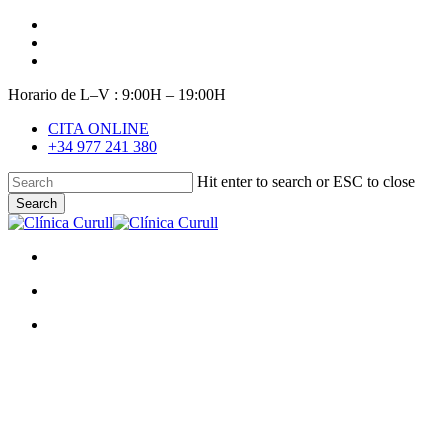
Skip
facebook
to
youtube
main
instagram
content
Horario de L–V : 9:00H – 19:00H
CITA ONLINE
+34 977 241 380
Hit enter to search or ESC to close
Search
Close
Search
search
Menu
search
Menu
Sonrisas 10
Dolor de mandíbula