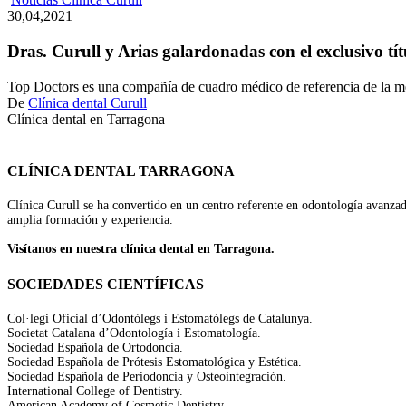
Curull
30,04,2021
y
Arias
Dras. Curull y Arias galardonadas con el exclusivo tí
galardonadas
con
Top Doctors es una compañía de cuadro médico de referencia de la 
el
De
Clínica dental Curull
exclusivo
Clínica dental en Tarragona
título
Top
Doctor
CLÍNICA DENTAL TARRAGONA
Clínica Curull se ha convertido en un centro referente en odontología avanza
amplia formación y experiencia.
Visítanos en nuestra clínica dental en Tarragona.
SOCIEDADES CIENTÍFICAS
Col·legi Oficial d’Odontòlegs i Estomatòlegs de Catalunya.
Societat Catalana d’Odontología i Estomatología.
Sociedad Española de Ortodoncia.
Sociedad Española de Prótesis Estomatológica y Estética.
Sociedad Española de Periodoncia y Osteointegración.
International College of Dentistry.
American Academy of Cosmetic Dentistry.