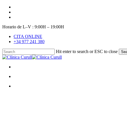
Skip
facebook
to
youtube
main
instagram
content
Horario de L–V : 9:00H – 19:00H
CITA ONLINE
+34 977 241 380
Hit enter to search or ESC to close
Sea
Close
Search
search
Menu
search
Menu
Cóm