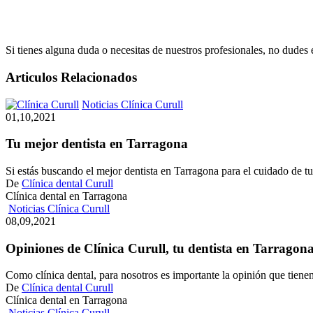
Si tienes alguna duda o necesitas de nuestros profesionales, no dudes
Articulos Relacionados
Tu
Noticias Clínica Curull
mejor
01,10,2021
dentista
en
Tu mejor dentista en Tarragona
Tarragona
Si estás buscando el mejor dentista en Tarragona para el cuidado de t
De
Clínica dental Curull
Clínica dental en Tarragona
Opiniones
Noticias Clínica Curull
de
08,09,2021
Clínica
Curull,
Opiniones de Clínica Curull, tu dentista en Tarragon
tu
dentista
Como clínica dental, para nosotros es importante la opinión que tien
en
De
Clínica dental Curull
Tarragona
Clínica dental en Tarragona
Dras.
Noticias Clínica Curull