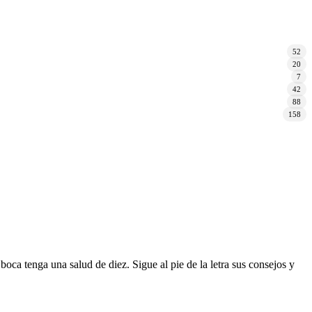
52
20
7
42
88
158
boca tenga una salud de diez. Sigue al pie de la letra sus consejos y